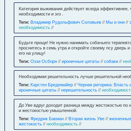
Категория выживания действует всегда эффективнее, 
необходимости и эго .
Теги:
Владимир Рудольфович Соловьев
//
Мы и они
//
необходимость
//
Будьте проще! Не нужно нанимать собачьего терапевт
проснитесь в семь утра и откройте своему псу дверь и
его на улицу!
Теги:
Оззи Осборн
//
ироничные цитаты
//
собаки
//
нео
Необходимая решительность лучше решительной нео
Теги:
Карстен Бредемайер
//
Черная риторика: Власть 
ироничные цитаты
//
нерешительность
//
необходимост
До Уве вдруг доходит разница между жестокостью по
и жестокостью умышленной.
Теги:
Фредрик Бакман
//
Вторая жизнь Уве
//
жизненные
жестокость
//
необходимость
//