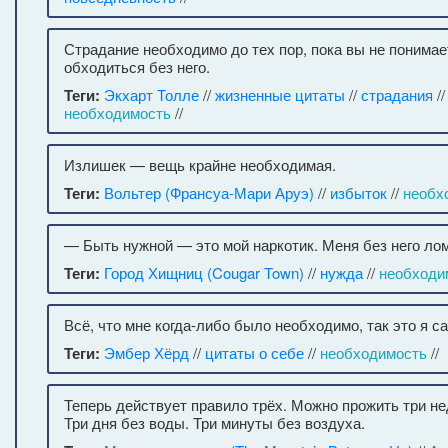
Страдание необходимо до тех пор, пока вы не понимае
обходиться без него.
Теги:
Экхарт Толле
//
жизненные цитаты
//
страдания
/
необходимость
//
Излишек — вещь крайне необходимая.
Теги:
Вольтер (Франсуа-Мари Аруэ)
//
избыток
//
необх
— Быть нужной — это мой наркотик. Меня без него лом
Теги:
Город Хищниц (Cougar Town)
//
нужда
//
необходи
Всё, что мне когда-либо было необходимо, так это я с
Теги:
Эмбер Хёрд
//
цитаты о себе
//
необходимость
//
Теперь действует правило трёх. Можно прожить три не
Три дня без воды. Три минуты без воздуха.