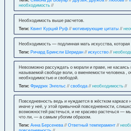
необходимость
//
Необходимость выше расчетов.
Теги:
Квинт Курций Руф
//
мотивирующие цитаты
//
нео
Необходимость — подлинная мать искусства, которая
Теги:
Ричард Бринсли Шеридан
//
искусство
//
необход
Невозможно рассуждать о морали и праве, не касаясь 
называемой свободе воли, о вменяемости человека , 
необходимостью и свободой.
Теги:
Фридрих Энгельс
//
свобода
//
необходимость
//
Повседневность ведь и нуждается в жёстком каркасе 
иначе у неё, у этой привычной повседневности, слишк
возможностей растечься, и не красиво растечься — м
что ли, — а самым убогим образом.
Теги:
Анна Берсенева
//
Ответный темперамент
//
необ
повседневность
//