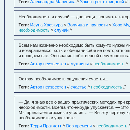
Теги:
Александра Маринина
//
Закон трёх отрицаний
//
Необходимость и случай — две вещи , понимать котор
Теги:
Исуна Хасэкура
//
Волчица и пряности
//
Хоро Му
необходимость
//
случай
//
Всем нам жизненно необходимо быть кому-то нужными
и возвращаемся, хоть и обещали себе не повторять ош
и прощаем все. Осознание собственной ненужности с
Теги:
Автор неизвестен
//
мужчины
//
необходимость
//
Острая необходимость ощущения счастья...
Теги:
Автор неизвестен
//
счастье
//
необходимость
//
— Да, я знаю все о ваших практических методах при к
необходимости. Всегда что-нибудь упускается. — Это
Мы прилагаем огромные усилия… — Вы эту чертову 
необходимость и упускаете.
Теги:
Терри Пратчетт
//
Вор времени
//
необходимость
/