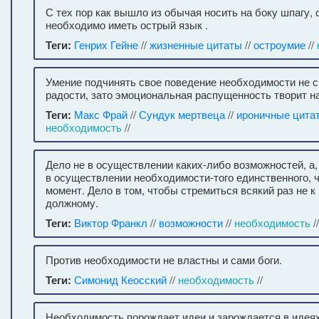
С тех пор как вышло из обычая носить на боку шпагу,
необходимо иметь острый язык .
Теги:
Генрих Гейне
//
жизненные цитаты
//
остроумие
//
Умение подчинять свое поведение необходимости не 
радости, зато эмоциональная распущенность творит н
Теги:
Макс Фрай
//
Сундук мертвеца
//
ироничные цита
необходимость
//
Дело не в осуществлении каких-либо возможностей, а,
в осуществлении необходимости-того единственного, 
момент. Дело в том, чтобы стремиться всякий раз не к
должному.
Теги:
Виктор Франкл
//
возможности
//
необходимость
//
Против необходимости не властны и сами боги.
Теги:
Симонид Кеосский
//
необходимость
//
Необходимость порождает идеи и зарождается в идеях