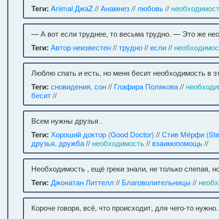
Теги:
Animal ДжаZ
//
Анамнез
//
любовь
//
необходимос
— А вот если труднее, то весьма трудно. — Это же не
Теги:
Автор неизвестен
//
трудно
//
если
//
необходимос
Люблю спать и есть, но меня бесит необходимость в э
Теги:
сновидения, сон
//
Глафира Полякова
//
необходи
бесит
//
Всем нужны друзья .
Теги:
Хороший доктор (Good Doctor)
//
Стив Мёрфи (Ste
друзья, дружба
//
необходимость
//
взаимопомощь
//
Необходимость , ещё греки знали, не только слепая, но
Теги:
Джонатан Литтелл
//
Благоволительницы
//
необх
Короче говоря, всё, что происходит, для чего-то нужно.