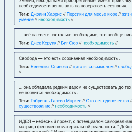
Умения, некогда нами приобретенные, имеют привычку
необходимости всплывать на поверхность сознания.
Теги:
Джоанн Харрис
//
Персики для месье кюре
//
жизн
умение
//
необходимость
//
... всё на свете настолько необходимо, что вообще ни
Теги:
Джек Керуак
//
Биг Сюр
//
необходимость
//
Свобода — это есть осознанная необходимость .
Теги:
Бенедикт Спиноза
//
цитаты со смыслом
//
свобо
//
... она обладала редким даром не существовать до тех 
не появится необходимость .
Теги:
Габриэль Гарсиа Маркес
//
Сто лет одиночества
/
существование
//
необходимость
//
ИДЕЯ – небесный проект, с потенциалом самореализа
матрица феноменов материальной реальности. * Дейс
проекция идей. * Идеи — это структурирующиеся, эне