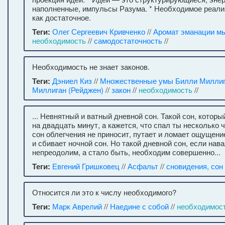
наполненные, импульсы Разума. * Необходимое реали
как достаточное.
Теги:
Олег Сергеевич Кривченко
//
Аромат эманации м
необходимость
//
самодостаточность
//
Необходимость не знает законов.
Теги:
Дэниел Киз
//
Множественные умы Билли Милли
Миллиган (Рейджен)
//
закон
//
необходимость
//
... Невнятный и ватный дневной сон. Такой сон, котор
на двадцать минут, а кажется, что спал ты несколько ч
сон облегчения не приносит, путает и ломает ощущени
и сбивает ночной сон. Но такой дневной сон, если нава
непреодолим, а стало быть, необходим совершенно...
Теги:
Евгений Гришковец
//
Асфальт
//
сновидения, сон
Относится ли это к числу необходимого?
Теги:
Марк Аврелий
//
Наедине с собой
//
необходимос