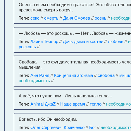
Осенью всем необходимо трахаться! Это обязательно
превозмочь смерть вокруг.
Теги:
секс
//
смерть
//
Даня Смолев
//
осень
//
необходи
— Любовь — это роскошь . — Нет . Любовь — жизненн
Теги:
Лэйни Тейлор
//
Дочь дыма и костей
//
любовь
//
н
роскошь
//
Свобода — это фундаментальная необходимость чело
мышления.
Теги:
Айн Рэнд
//
Концепция эгоизма
//
свобода
//
мышл
необходимость
//
А всё, что нужно нам - Лишь капелька тепла...
Теги:
Animal ДжаZ
//
Наше время
//
тепло
//
необходимо
Бог есть, ибо Он необходим.
Теги:
Олег Сергеевич Кривченко
//
Бог
//
необходимост