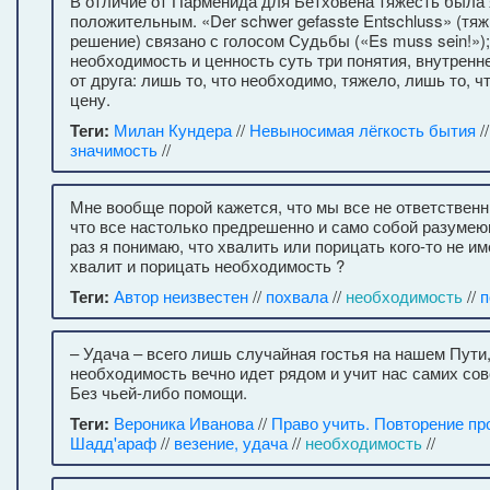
В отличие от Парменида для Бетховена тяжесть была 
положительным. «Der schwer gefasste Entschluss» (тяж
решение) связано с голосом Судьбы («Es muss sein!»);
необходимость и ценность суть три понятия, внутренн
от друга: лишь то, что необходимо, тяжело, лишь то, ч
цену.
Теги:
Милан Кундера
//
Невыносимая лёгкость бытия
/
значимость
//
Мне вообще порой кажется, что мы все не ответственн
что все настолько предрешенно и само собой разумею
раз я понимаю, что хвалить или порицать кого-то не и
хвалит и порицать необходимость ?
Теги:
Автор неизвестен
//
похвала
//
необходимость
//
п
– Удача – всего лишь случайная гостья на нашем Пути,
необходимость вечно идет рядом и учит нас самих сов
Без чьей-либо помощи.
Теги:
Вероника Иванова
//
Право учить. Повторение пр
Шадд'араф
//
везение, удача
//
необходимость
//