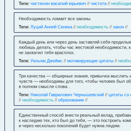
Теги:
чистюхин василий юрьевич
//
чистота
//
необходи
Необходимость ломает все законы.
Теги:
Луций Анней Сенека
//
необходимость
//
закон
//
Каждый день или через день заставляй себя проделыва
любишь делать, чтобы час жестокой необходимости, ко
не захватил тебя врасплох.
Теги:
Уильям Джеймс
//
мотивирующие цитаты
//
необх
Три качества — обширные знания, привычка мыслить 
чувств — необходимы для того, чтобы человек был о
в полном смысле слова .
Теги:
Николай Гаврилович Чернышевский
//
цитаты со
//
необходимость
//
образование
//
Единственный способ внести реальный вклад, прибави
к наследию тех, кто был до тебя, — это построить ком
и через несколько поколений будет нужна людям.