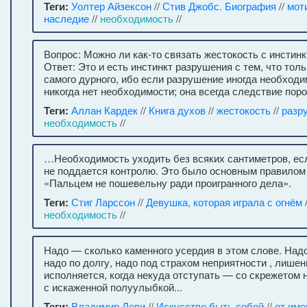
Теги:
Уолтер Айзексон
//
Стив Джобс. Биография
//
мот
наследие
//
необходимость
//
Вопрос: Можно ли как-то связать жестокость с инстин
Ответ: Это и есть инстинкт разрушения с тем, что толь
самого дурного, ибо если разрушение иногда необходи
никогда нет необходимости; она всегда следствие пор
Теги:
Аллан Кардек
//
Книга духов
//
жестокость
//
разр
необходимость
//
…Необходимость уходить без всяких сантиметров, ес
не поддается контролю. Это было основным правилом
«Пальцем не пошевельну ради проигранного дела».
Теги:
Стиг Ларссон
//
Девушка, которая играла с огнём
необходимость
//
Надо — сколько каменного усердия в этом слове. Над
надо по долгу, надо под страхом неприятности , лишен
исполняется, когда некуда отступать — со скрежетом 
с искаженной полуулыбкой...
Теги:
Владимир Леви
//
Искусство быть собой
//
от име