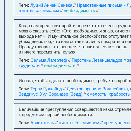
Теги:
Луций Анней Сенека
//
Нравственные письма к Л
цитаты со смыслом
//
необходимость
//
Когда нам предстоит пройти через что-то очень трудное
можно сказать себе: «Это необходимо, я знаю, отчего 
выхода нет ». И мучительное беспокойство отступает 
убежденностью, что вам остается лишь покориться об
Правду говорят, что все легче терпится, если знаешь,
и ничего переменить нельзя.
Теги:
Сельма Лагерлёф
//
Перстень Левеншельдов
//
ж
трудности
//
необходимость
//
Иногда, чтобы сделать необходимое, требуется храбр
Теги:
Терри Гудкайнд
//
Десятое правило Волшебника, 
Зеддикус З'ул Зорандер (Зедд)
//
смелость, храбрость
Величайшие преступления совершаются из-за стремлен
к предметам первой необходимости.
Теги:
Аристотель
//
цитаты со смыслом
//
преступлени