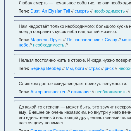
Любая смерть — печальное событие, но они необходи
Теги:
Dust: An Elysian Tail
//
смерть
//
необходимость
//
Нам недостаёт только необходимого: большого куска 
всегда сохранить кусок неба над вашей жизнью.
Теги:
Марсель Пруст
//
По направлению к Свану
//
мот
небо
//
необходимость
//
Нельзя постоянно жить в страхе. Иногда нужно поверит
Теги:
Бернар Вербер
//
Мы, боги
//
страх
//
риск
//
необх
Слишком долгое ожидание дает привкус ненужности.
Теги:
Автор неизвестен
//
ожидание
//
необходимость
//
До какой-то степени — может быть, это звучит нескр
ему. Внешне он очень независим, но внутри у него вечн
его единственный настоящий друг, единственный челове
настоящему понимает.
Теги:
Симона де Бовуар
//
друзья, дружба
//
любовь
//