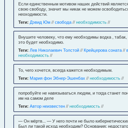
Если единственным мотивом наших действий является
свою свободу, значит мы никак не можем освободиться
неоходимости.
Теги:
Дэвид Юм
//
свобода
//
необходимость
//
Внушите человеку, что ему необходимы водка , табак, 
это будет необходимо.
Теги:
Лев Николаевич Толстой
//
Крейцерова соната
//
необходимость
//
То, чего хочется, всегда кажется необходимым.
Теги:
Мария фон Эбнер-Эшенбах
//
необходимость
//
попробуйте не навязываться людям, и тогда станет по
им на самом деле
Теги:
Автор неизвестен
//
необходимость
//
— Он мёртв... — У него почти не было кибернетическ
Был ли такой исход необходим? Основания: недостат