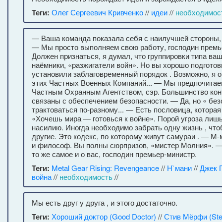
Теги:
Олег Сергеевич Кривченко
//
идеи
//
необходимос
— Ваша команда показала себя с наилучшей стороны,
— Мы просто выполняем свою работу, господин премь
Должен признаться, я думал, что группировки типа в
наёмники, «разжигатели войн». Но вы хорошо подгот
установили заблаговременный порядок . Возможно, я 
этих Частных Военных Компаний... — Мы предпочитае
Частным Охранным Агентством, сэр. Большинство кон
связаны с обеспечением безопасности. — Да, но « без
трактоваться по-разному... — Есть пословица, которая
«Хочешь мира — готовься к войне». Порой угроза лиш
насилию. Иногда необходимо забрать одну жизнь , чт
другие. Это кодекс, по которому живут самураи . — М-
и философ. Вы полны сюрпризов, «мистер Молния». —
то же самое и о вас, господин премьер-министр.
Теги:
Metal Gear Rising: Revengeance
//
Н`мани
//
Джек 
война
//
необходимость
//
Мы есть друг у друга , и этого достаточно.
Теги:
Хороший доктор (Good Doctor)
//
Стив Мёрфи (Ste