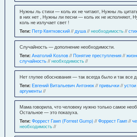
Нужны ль стихи — коль их не читают, Нужны ль цита
в них нет , Нужны ли песни — коль их не исполняют, 
коль не излучает свет !
Теги:
Петр Квятковский
//
душа
//
необходимость
//
сти
Случайность — дополнение необходимости.
Теги:
Анатолий Козлов
//
Понятие преступления
//
жизн
случайность
//
необходимость
//
Нет глупее обоснования — так всегда было и так все 
Теги:
Евгений Витальевич Антонюк
//
привычки
//
устои
аргументы
//
Мама говорила, что человеку нужно только самое нео
Остальное — это показуха.
Теги:
Форрест Гамп (Forrest Gump)
//
Форрест Гамп
//
че
необходимость
//