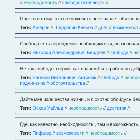
//
необходимость
//
самодостаточность
//
Просто потому, что возможность не означает обязанно
Теги:
Ашерон
//
Шеррилин Кеньон
//
долг
//
возможност
Свобода есть порождение необходимости, осознанная
Теги:
Николай Александрович Бердяев
//
свобода
//
не
Не так свободою горим, как правом быть рабом по доб
Теги:
Евгений Витальевич Антонюк
//
свобода
//
необхо
подчинение
//
обстоятельства
//
Дайте мне излишества жизни , и я охотно обойдусь бе
Теги:
Оскар Уайльд
//
необходимость
//
достаток
//
Где, как известно, необходимость , там и возможность.
Теги:
Пифагор
//
возможности
//
необходимость
//