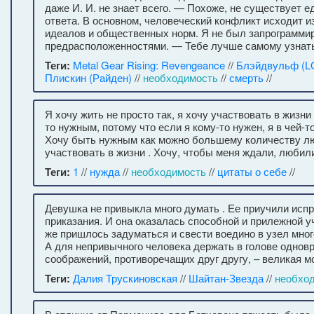
даже И. И. не знает всего. — Похоже, не существует е
ответа. В основном, человеческий конфликт исходит и
идеалов и общественных норм. Я не был запрограммир
предрасположенностями. — Тебе лучше самому узнать
Теги:
Metal Gear Rising: Revengeance
//
Блэйдвульф (LQ
Плискин (Райден)
//
необходимость
//
смерть
//
Я хочу жить не просто так, я хочу участвовать в жизни
то нужным, потому что если я кому-то нужен, я в чей-т
Хочу быть нужным как можно большему количеству лю
участвовать в жизни . Хочу, чтобы меня ждали, любили,
Теги:
1
//
нужда
//
необходимость
//
цитаты о себе
//
Девушка не привыкла много думать . Ее приучили исп
приказания. И она оказалась способной и прилежной уч
же пришлось задуматься и свести воедино в узел мног
А для непривычного человека держать в голове однов
соображений, противоречащих друг другу, – великая м
Теги:
Далия Трускиновская
//
Шайтан-Звезда
//
необхо