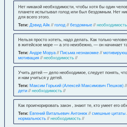
Нет никакой необходимости, чтобы хотя бы один чело
планете испытывал голод или был бездомным. Нет ни
для всего этого.
Теги:
Дэвид Айк
//
голод
//
бездомные
//
необходимость
Нельзя просто хотеть, надо делать. Как только челов
в житейское море — а это неизбежно, — он начинает т
Теги:
Андре Моруа
//
Письма незнакомке
//
мотивирующ
мотивация
//
необходимость
//
Учить детей — дело необходимое, следует понять, чт
и нам учиться у детей.
Теги:
Максим Горький (Алексей Максимович Пешков)
/
дети
//
необходимость
//
Как проигнорировать закон , знают те, кто умеет его об
Теги:
Евгений Витальевич Антонюк
//
смешные цитаты
нормальность
//
необходимость
//