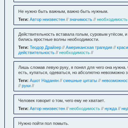
Не нужно быть важным, важно быть нужным.
Теги:
Автор неизвестен
//
значимость
//
необходимость
Действительность вставала голым, суровым утёсом, и 
бились яростные волны необходимости.
Теги:
Теодор Драйзер
//
Американская трагедия
//
крас
действительность
//
необходимость
//
Лишь сломав левую руку, я понял для чего она нужна.
есть, купаться, одеваться, но абсолютно невозможно 
Теги:
Ашот Наданян
//
смешные цитаты
//
невозможнос
//
руки
//
Человек говорит о том, чего ему не хватает.
Теги:
Автор неизвестен
//
необходимость
//
нужда
//
не
Нужно пойти пол помыть.