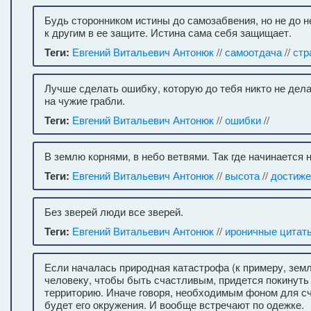
Будь сторонником истины до самозабвения, но не до 
к другим в ее защите. Истина сама себя защищает.
Теги:
Евгений Витальевич Антонюк
//
самоотдача
//
стр
Лучше сделать ошибку, которую до тебя никто не дела
на чужие грабли.
Теги:
Евгений Витальевич Антонюк
//
ошибки
//
В землю корнями, в небо ветвями. Так где начинается 
Теги:
Евгений Витальевич Антонюк
//
высота
//
достиже
Без зверей люди все зверей.
Теги:
Евгений Витальевич Антонюк
//
ироничные цитат
Если началась природная катастрофа (к примеру, земл
человеку, чтобы быть счастливым, придется покинут
территорию. Иначе говоря, необходимым фоном для с
будет его окружения. И вообще встречают по одежке.