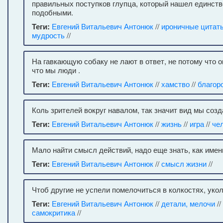
правильных поступков глупца, который нашел единств
подобными.
Теги:
Евгений Витальевич Антонюк
//
ироничные цитат
мудрость
//
На гавкающую собаку не лают в ответ, не потому что о
что мы люди .
Теги:
Евгений Витальевич Антонюк
//
хамство
//
благор
Коль зрителей вокруг навалом, так значит вид мы созд
Теги:
Евгений Витальевич Антонюк
//
жизнь
//
игра
//
че
Мало найти смысл действий, надо еще знать, как имен
Теги:
Евгений Витальевич Антонюк
//
смысл жизни
//
Чтоб другие не успели помелочиться в колкостях, укол
Теги:
Евгений Витальевич Антонюк
//
детали, мелочи
//
самокритика
//