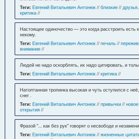
Теги:
Евгений Витальевич Антонюк
//
близкие
//
друзья
критика
//
Настоящее одиночество — это когда расстроить есть к
некому.
Теги:
Евгений Витальевич Антонюк
//
печаль
//
пережив
внимание
//
Людей не надо оскорблять, их надо цитировать, и толь
Теги:
Евгений Витальевич Антонюк
//
критика
//
Натоптанная тропинка высокая и чуть оступился с неё,
снег .
Теги:
Евгений Витальевич Антонюк
//
привычки
//
новое
открытия
//
Фразой "... как без рук" говорят о несвободе и незамен
Теги:
Евгений Витальевич Антонюк
//
жизненные цитат