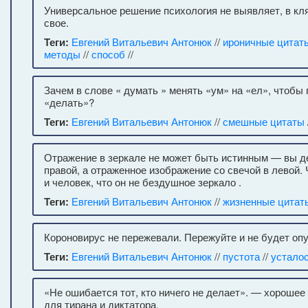
Универсальное решение психология не выявляет, в кл
свое.
Теги:
Евгений Витальевич Антонюк
//
ироничные цитат
методы
//
способ
//
Зачем в слове « думать » менять «ум» на «ел», чтобы
«делать»?
Теги:
Евгений Витальевич Антонюк
//
смешные цитаты
Отражение в зеркале не может быть истинным — вы де
правой, а отраженное изображение со свечой в левой. 
и человек, что он не бездушное зеркало .
Теги:
Евгений Витальевич Антонюк
//
жизненные цитат
Короновирус не пережевали. Пережуйте и не будет оп
Теги:
Евгений Витальевич Антонюк
//
пустота
//
устало
«Не ошибается тот, кто ничего не делает». — хорошее
для тирана и диктатора.