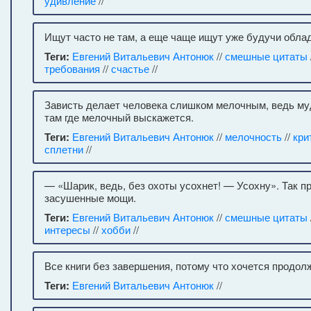
удивление
//
Ищут часто не там, а еще чаще ищут уже будучи обла
Теги:
Евгений Витальевич Антонюк
//
смешные цитаты
требования
//
счастье
//
Зависть делает человека слишком мелочным, ведь му
там где мелочный выскажется.
Теги:
Евгений Витальевич Антонюк
//
мелочность
//
кри
сплетни
//
— «Шарик, ведь, без охоты усохнет! — Усохну». Так п
засушенные мощи.
Теги:
Евгений Витальевич Антонюк
//
смешные цитаты
интересы
//
хобби
//
Все книги без завершения, потому что хочется продол
Теги:
Евгений Витальевич Антонюк
//