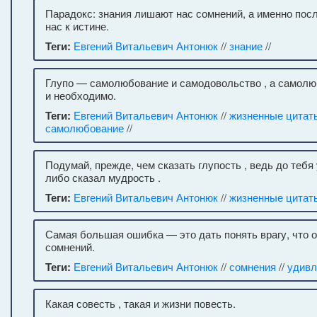
Парадокс: знания лишают нас сомнений, а именно пос
нас к истине.
Теги:
Евгений Витальевич Антонюк
//
знание
//
Глупо — самолюбование и самодовольство , а самол
и необходимо.
Теги:
Евгений Витальевич Антонюк
//
жизненные цитат
самолюбование
//
Подумай, прежде, чем сказать глупость , ведь до тебя
либо сказал мудрость .
Теги:
Евгений Витальевич Антонюк
//
жизненные цитат
Самая большая ошибка — это дать понять врагу, что о
сомнений.
Теги:
Евгений Витальевич Антонюк
//
сомнения
//
удивл
Какая совесть , такая и жизни повесть.