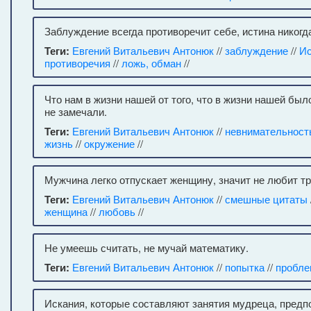
Заблуждение всегда противоречит себе, истина никогда
Теги:
Евгений Витальевич Антонюк
//
заблуждение
//
Ис
противоречия
//
ложь, обман
//
Что нам в жизни нашей от того, что в жизни нашей был
не замечали.
Теги:
Евгений Витальевич Антонюк
//
невнимательност
жизнь
//
окружение
//
Мужчина легко отпускает женщину, значит не любит тр
Теги:
Евгений Витальевич Антонюк
//
смешные цитаты
женщина
//
любовь
//
Не умеешь считать, не мучай математику.
Теги:
Евгений Витальевич Антонюк
//
попытка
//
пробл
Искания, которые составляют занятия мудреца, предп