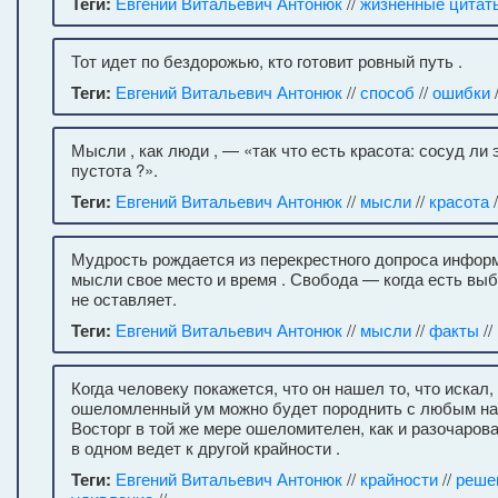
Теги:
Евгений Витальевич Антонюк
//
жизненные цитат
Тот идет по бездорожью, кто готовит ровный путь .
Теги:
Евгений Витальевич Антонюк
//
способ
//
ошибки
Мысли , как люди , — «так что есть красота: сосуд ли 
пустота ?».
Теги:
Евгений Витальевич Антонюк
//
мысли
//
красота
/
Мудрость рождается из перекрестного допроса инфор
мысли свое место и время . Свобода — когда есть выб
не оставляет.
Теги:
Евгений Витальевич Антонюк
//
мысли
//
факты
//
Когда человеку покажется, что он нашел то, что искал, 
ошеломленный ум можно будет породнить с любым на
Восторг в той же мере ошеломителен, как и разочарова
в одном ведет к другой крайности .
Теги:
Евгений Витальевич Антонюк
//
крайности
//
реше