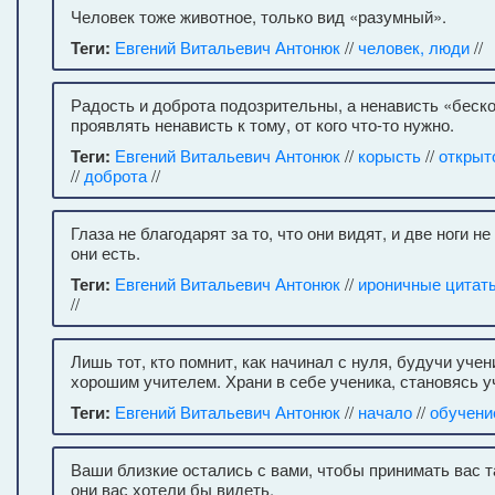
Человек тоже животное, только вид «разумный».
Теги:
Евгений Витальевич Антонюк
//
человек, люди
//
Радость и доброта подозрительны, а ненависть «беск
проявлять ненависть к тому, от кого что-то нужно.
Теги:
Евгений Витальевич Антонюк
//
корысть
//
открыт
//
доброта
//
Глаза не благодарят за то, что они видят, и две ноги н
они есть.
Теги:
Евгений Витальевич Антонюк
//
ироничные цитат
//
Лишь тот, кто помнит, как начинал с нуля, будучи уче
хорошим учителем. Храни в себе ученика, становясь у
Теги:
Евгений Витальевич Антонюк
//
начало
//
обучени
Ваши близкие остались с вами, чтобы принимать вас т
они вас хотели бы видеть.