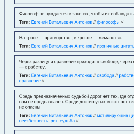
Философ не нуждается в законах, чтобы их соблюдать
Теги:
Евгений Витальевич Антонюк
//
философы
//
На троне — притворство , в кресле — жеманство.
Теги:
Евгений Витальевич Антонюк
//
ироничные цитат
Через разницу и сравнение приходят к свободе, через 
— к рабству.
Теги:
Евгений Витальевич Антонюк
//
свобода
//
рабств
сравнение
//
Средь предназначенных судьбой дорог нет тех, где от
нам не предназначен. Среди достигнутых высот нет те
не опасны.
Теги:
Евгений Витальевич Антонюк
//
мотивирующие ц
неизбежность, рок, судьба
//