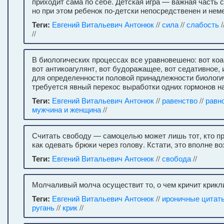
приходит сама по себе. Детская игра — важная часть 
но при этом ребенок по-детски непосредственен и нем
Теги:
Евгений Витальевич Антонюк
//
сила
//
слабость
/
//
В биологических процессах все уравновешено: вот коа
вот антикоагулянт, вот будоражащее, вот седативное, 
для определенности половой принадлежности биологи
требуется явный перекос выработки одних гормонов н
Теги:
Евгений Витальевич Антонюк
//
равенство
//
равн
мужчина и женщина
//
Считать свободу — самоцелью может лишь тот, кто пр
как одевать брюки через голову. Кстати, это вполне в
Теги:
Евгений Витальевич Антонюк
//
свобода
//
Молчаливый молча осуществит то, о чем кричит крикл
Теги:
Евгений Витальевич Антонюк
//
ироничные цитат
ругань
//
крик
//