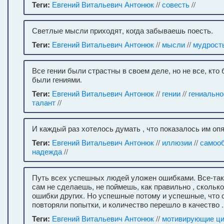
Теги:
Евгений Витальевич Антонюк
//
совесть
//
Светлые мысли приходят, когда забываешь поесть.
Теги:
Евгений Витальевич Антонюк
//
мысли
//
мудрост
Все гении были страстны в своем деле, но не все, кто
были гениями.
Теги:
Евгений Витальевич Антонюк
//
гении
//
гениально
талант
//
И каждый раз хотелось думать , что показалось им опя
Теги:
Евгений Витальевич Антонюк
//
иллюзии
//
самоо
надежда
//
Путь всех успешных людей уложен ошибками. Все-так
сам не сделаешь, не поймешь, как правильно , сколько
ошибки других. Но успешные потому и успешные, что 
повторяли попытки, и количество перешло в качество .
Теги:
Евгений Витальевич Антонюк
//
мотивирующие ц