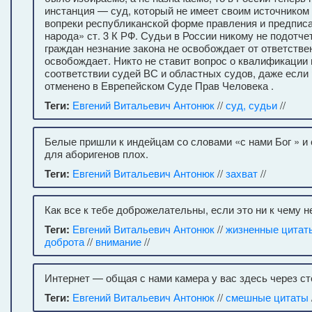
инстанция — суд, который не имеет своим источником 
вопреки республиканской форме правления и предпис
народа» ст. 3 К РФ. Судьи в России никому не подотч
граждан незнание закона не освобождает от ответствен
освобождает. Никто не ставит вопрос о квалификации
соответствии судей ВС и областных судов, даже если
отменено в Еврепейском Суде Прав Человека .
Теги:
Евгений Витальевич Антонюк
//
суд, судьи
//
Белые пришли к индейцам со словами «с нами Бог » и 
для аборигенов плох.
Теги:
Евгений Витальевич Антонюк
//
захват
//
Как все к тебе доброжелательны, если это ни к чему н
Теги:
Евгений Витальевич Антонюк
//
жизненные цитат
доброта
//
внимание
//
Интернет — общая с нами камера у вас здесь через ст
Теги:
Евгений Витальевич Антонюк
//
смешные цитаты