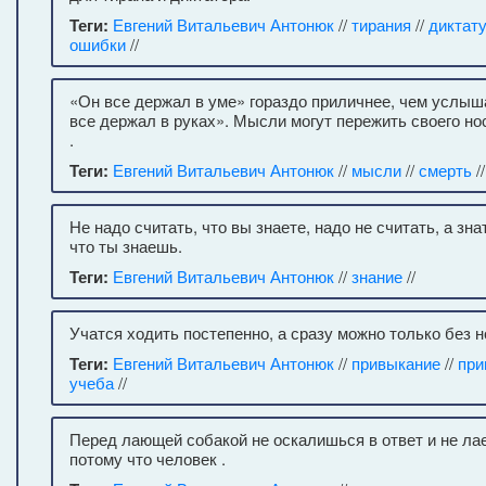
Теги:
Евгений Витальевич Антонюк
//
тирания
//
диктат
ошибки
//
«Он все держал в уме» гораздо приличнее, чем услыша
все держал в руках». Мысли могут пережить своего но
.
Теги:
Евгений Витальевич Антонюк
//
мысли
//
смерть
/
Не надо считать, что вы знаете, надо не считать, а знат
что ты знаешь.
Теги:
Евгений Витальевич Антонюк
//
знание
//
Учатся ходить постепенно, а сразу можно только без н
Теги:
Евгений Витальевич Антонюк
//
привыкание
//
при
учеба
//
Перед лающей собакой не оскалишься в ответ и не лае
потому что человек .