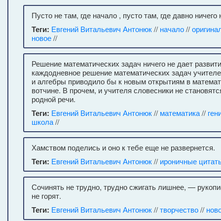
Пусто не там, где начало , пусто там, где давно ничего
Теги:
Евгений Витальевич Антонюк
//
начало
//
оригина
новое
//
Решение математических задач ничего не дает развити
каждодневное решение математических задач учителе
и алгебры приводило бы к новым открытиям в математ
вотчине. В прочем, и учителя словесники не становят
родной речи.
Теги:
Евгений Витальевич Антонюк
//
математика
//
ген
школа
//
Хамством поделись и оно к тебе еще не развернется.
Теги:
Евгений Витальевич Антонюк
//
ироничные цитат
Сочинять не трудно, трудно сжигать лишнее, — рукопис
не горят.
Теги:
Евгений Витальевич Антонюк
//
творчество
//
нов