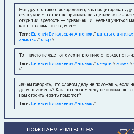
Нет другого такого оскорбления, как процитировать ду
если умного в ответ не принимались цитировать: « дет
открытий, зрелость — привычек» и «нельзя учиться ма
как ею занимаются другие».
Теги:
Евгений Витальевич Антонюк
//
цитаты о цитатах
хамство
//
спор
//
Тот ничего не ждет от смерти, кто ничего не ждет от жиз
Теги:
Евгений Витальевич Антонюк
//
смерть
//
жизнь
//
//
Зачем говорить, что словом делу не поможешь, если н
делу поможешь? Как это словом делу не поможешь, е
нам строить и жить помогает?
Теги:
Евгений Витальевич Антонюк
//
ПОМОГАЕМ УЧИТЬСЯ НА