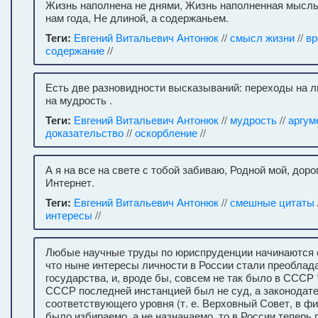
Жизнь наполнена не днями, Жизнь наполненная мысл
нам года, Не длиной, а содержаньем.
Теги:
Евгений Витальевич Антонюк
//
смысл жизни
//
вр
содержание
//
Есть две разновидности высказываний: переходы на л
на мудрость .
Теги:
Евгений Витальевич Антонюк
//
мудрость
//
аргум
доказательство
//
оскорбление
//
А я на все на свете с тобой забиваю, Родной мой, дор
Интернет.
Теги:
Евгений Витальевич Антонюк
//
смешные цитаты
интересы
//
Любые научные труды по юриспруденции начинаются с
что ныне интересы личности в России стали преоблад
государства, и, вроде бы, совсем не так было в СССР 
СССР последней инстанцией был не суд, а законодат
соответствующего уровня (т. е. Верховный Совет, в фи
было избираемо, а не назначаемо, то в России теперь