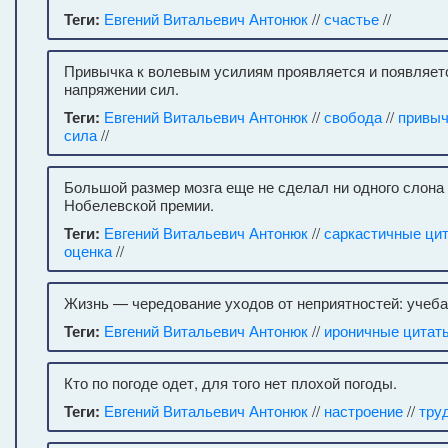
Теги:
Евгений Витальевич Антонюк
//
счастье
//
Привычка к волевым усилиям проявляется и появляет
напряжении сил.
Теги:
Евгений Витальевич Антонюк
//
свобода
//
привыч
сила
//
Большой размер мозга еще не сделал ни одного слона
Нобелевской премии.
Теги:
Евгений Витальевич Антонюк
//
саркастичные ци
оценка
//
Жизнь — чередование уходов от неприятностей: учеба, 
Теги:
Евгений Витальевич Антонюк
//
ироничные цитат
Кто по погоде одет, для того нет плохой погоды.
Теги:
Евгений Витальевич Антонюк
//
настроение
//
тру