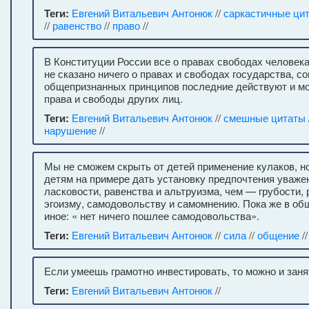
Теги:
Евгений Витальевич Антонюк
//
саркастичные ци
//
равенство
//
право
//
В Конституции России все о правах свободах человека
не сказано ничего о правах и свободах государства, со
общепризнанных принципов последние действуют и мо
права и свободы других лиц.
Теги:
Евгений Витальевич Антонюк
//
смешные цитаты
нарушение
//
Мы не сможем скрыть от детей применение кулаков, н
детям на примере дать установку предпочтения уваже
ласковости, равенства и альтруизма, чем — грубости,
эгоизму, самодовольству и самомнению. Пока же в о
иное: « нет ничего пошлее самодовольства».
Теги:
Евгений Витальевич Антонюк
//
сила
//
общение
/
Если умеешь грамотно инвестировать, то можно и заня
Теги:
Евгений Витальевич Антонюк
//