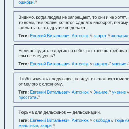
ошибки
//
Видимо, когда людям не запрещают, то они и не хотят,
то всем, тем более, хочется сделать наоборот, потому
сделать то, что другие не делают.
Теги:
Евгений Витальевич Антонюк
//
запрет
//
желания
Если не судить о других по себе, то станешь требовать
сам не следуешь?
Теги:
Евгений Витальевич Антонюк
//
оценка
//
мнение
/
Чтобы изучать следующее, не идут от сложного к мало
от малого к сложному.
Теги:
Евгений Витальевич Антонюк
//
Знание
//
учение
/
простота
//
Тюрьма для дельфинов — дельфинарий.
Теги:
Евгений Витальевич Антонюк
//
свобода
//
тюрьм
животные, звери
//