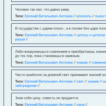
Человек так пил, что давно умер.
Теги:
Евгений Витальевич Антонюк
//
алкоголь
//
пьянс
В государстве с царем плохо , а в голове без царя пло
Теги:
Евгений Витальевич Антонюк
//
цитаты о цитатах
разум
//
Либо вооружаешься сомнением и приобретаешь знани
до тех пор, пока становишься наивным.
Теги:
Евгений Витальевич Антонюк
//
знание
//
сомнени
Часто ошибочно за дневной свет принимают жалкий ого
Теги:
Евгений Витальевич Антонюк
//
свет
//
знание
//
о
заблуждение
//
Зная себе цену, совесть не продается.
Теги:
Евгений Витальевич Антонюк
//
цена
//