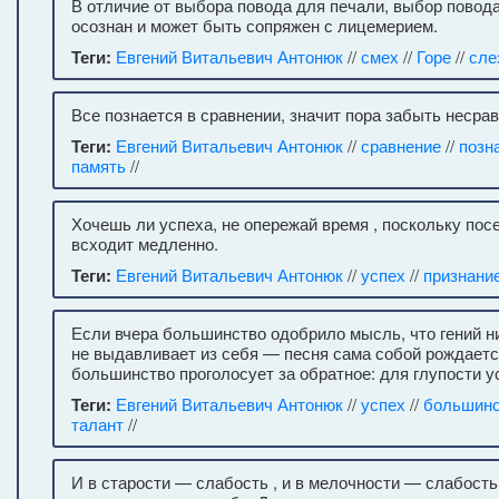
В отличие от выбора повода для печали, выбор повод
осознан и может быть сопряжен с лицемерием.
Теги:
Евгений Витальевич Антонюк
//
смех
//
Горе
//
сле
Все познается в сравнении, значит пора забыть несра
Теги:
Евгений Витальевич Антонюк
//
сравнение
//
позн
память
//
Хочешь ли успеха, не опережай время , поскольку пос
всходит медленно.
Теги:
Евгений Витальевич Антонюк
//
успех
//
признани
Если вчера большинство одобрило мысль, что гений н
не выдавливает из себя — песня сама собой рождается
большинство проголосует за обратное: для глупости у
Теги:
Евгений Витальевич Антонюк
//
успех
//
большинс
талант
//
И в старости — слабость , и в мелочности — слабость