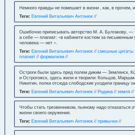
Немного правды не помешает в жизни , как, в прочем, 
Теги:
Евгений Витальевич Антонюк
//
Ошибочно приписывать авторство М. А. Булгакову, — 
а себе — плагиат: «в кабинете костюм за письменным 
человека — нет ».
Теги:
Евгений Витальевич Антонюк
//
смешные цитаты
плагиат
//
формализм
//
Остроги были здесь пред полем диким — Землянск, К
и Острогожск, здесь жили и творили: Кольцов, Маршак
Никитин, полки отсюда слободские уходили границу ох
Теги:
Евгений Витальевич Антонюк
//
Родина
//
земля
//
Чтобы стать трезвенником, пьяному надо отказаться о
жизни своего окружения.
Теги:
Евгений Витальевич Антонюк
//
привычки
//