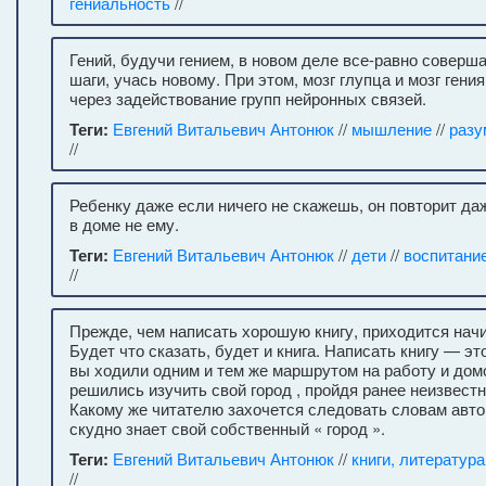
гениальность
//
Гений, будучи гением, в новом деле все-равно соверш
шаги, учась новому. При этом, мозг глупца и мозг ген
через задействование групп нейронных связей.
Теги:
Евгений Витальевич Антонюк
//
мышление
//
разу
//
Ребенку даже если ничего не скажешь, он повторит даж
в доме не ему.
Теги:
Евгений Витальевич Антонюк
//
дети
//
воспитани
//
Прежде, чем написать хорошую книгу, приходится начи
Будет что сказать, будет и книга. Написать книгу — эт
вы ходили одним и тем же маршрутом на работу и домо
решились изучить свой город , пройдя ранее неизвест
Какому же читателю захочется следовать словам авто
скудно знает свой собственный « город ».
Теги:
Евгений Витальевич Антонюк
//
книги, литература
//