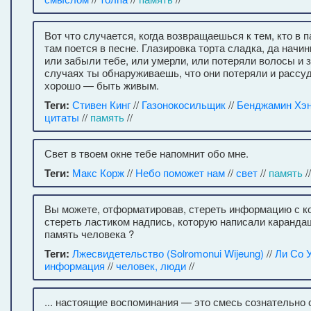
Вот что случается, когда возвращаешься к тем, кто в п
там поется в песне. Глазировка торта сладка, да начин
или забыли тебе, или умерли, или потеряли волосы и 
случаях ты обнаруживаешь, что они потеряли и рассудо
хорошо — быть живым.
Теги:
Стивен Кинг
//
Газонокосильщик
//
Бенджамин Хэ
цитаты
//
память
//
Свет в твоем окне тебе напомнит обо мне.
Теги:
Макс Корж
//
Небо поможет нам
//
свет
//
память
//
Вы можете, отформатировав, стереть информацию с к
стереть ластиком надпись, которую написали карандаш
память человека ?
Теги:
Лжесвидетельство (Solromonui Wijeung)
//
Ли Со 
информация
//
человек, люди
//
... настоящие воспоминания — это смесь сознательно