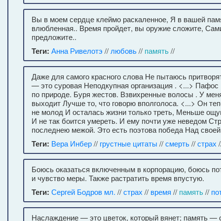
Вы в моем сердце клеймо раскаленное, Я в вашей пам
влюбленная.. Время пройдет, вы оружие сложите, Сам
предложите..
Теги:
Анна Ривелотэ
//
любовь
//
память
//
Даже для самого красного слова Не пытаюсь притворя
— это суровая Неподкупная организация . <...> Пафос
по природе. Буря жестов. Взвихренные волосы . У меня
выходит Лучше то, что говорю вполголоса. <...> Он теп
не молод И осталась жизни только треть, Меньше ощ
И не так боится умереть. И ему почти уже неведом Ст
последнею межой. Это есть поэтова победа Над своей
Теги:
Вера Инбер
//
грустные цитаты
//
смерть
//
страх
/
Боюсь оказаться включенным в корпорацию, боюсь по
и чувство меры. Также растратить время впустую.
Теги:
Сергей Бодров мл.
//
страх
//
время
//
память
//
по
Наслаждение — это цветок, который вянет; память — с