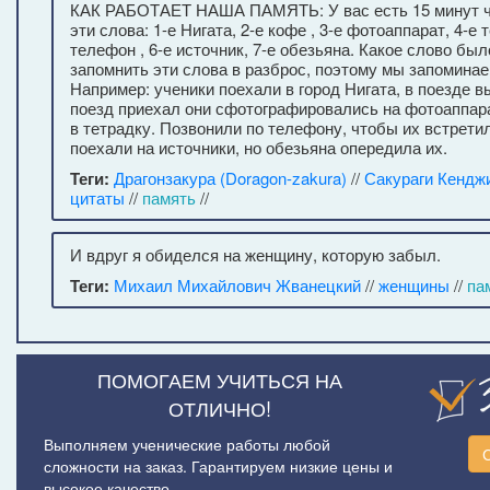
КАК РАБОТАЕТ НАША ПАМЯТЬ: У вас есть 15 минут ч
эти слова: 1-е Нигата, 2-е кофе , 3-е фотоаппарат, 4-е 
телефон , 6-е источник, 7-е обезьяна. Какое слово бы
запомнить эти слова в разброс, поэтому мы запоминаем
Например: ученики поехали в город Нигата, в поезде в
поезд приехал они сфотографировались на фотоаппар
в тетрадку. Позвонили по телефону, чтобы их встрети
поехали на источники, но обезьяна опередила их.
Теги:
Драгонзакура (Doragon-zakura)
//
Сакураги Кендж
цитаты
//
память
//
И вдруг я обиделся на женщину, которую забыл.
Теги:
Михаил Михайлович Жванецкий
//
женщины
//
па
ПОМОГАЕМ УЧИТЬСЯ НА
ОТЛИЧНО!
Выполняем ученические работы любой
сложности на заказ. Гарантируем низкие цены и
высокое качество.