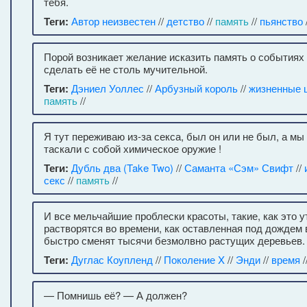
тебя.
Теги:
Автор неизвестен
//
детство
//
память
//
пьянство
Порой возникает желание исказить память о событиях
сделать её не столь мучительной.
Теги:
Дэниел Уоллес
//
Арбузный король
//
жизненные 
память
//
Я тут переживаю из-за секса, был он или не был, а мы
таскали с собой химическое оружие !
Теги:
Дубль два (Take Two)
//
Саманта «Сэм» Свифт
//
секс
//
память
//
И все мельчайшие проблески красоты, такие, как это у
растворятся во времени, как оставленная под дождем 
быстро сменят тысячи безмолвно растущих деревьев.
Теги:
Дуглас Коупленд
//
Поколение X
//
Энди
//
время
/
— Помнишь её? — А должен?