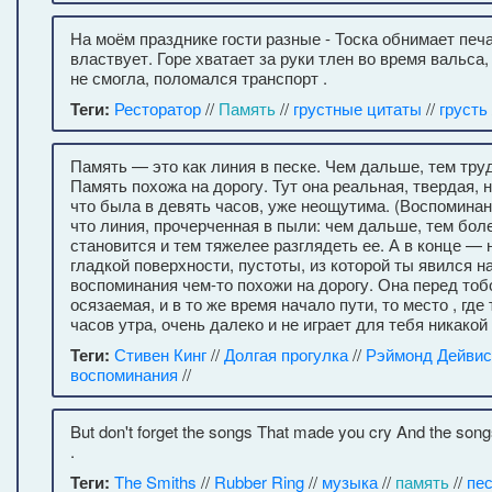
На моём празднике гости разные - Тоска обнимает печа
властвует. Горе хватает за руки тлен во время вальса
не смогла, поломался транспорт .
Теги:
Ресторатор
//
Память
//
грустные цитаты
//
грусть
Память — это как линия в песке. Чем дальше, тем тру
Память похожа на дорогу. Тут она реальная, твердая, но
что была в девять часов, уже неощутима. (Воспомина
что линия, прочерченная в пыли: чем дальше, тем бол
становится и тем тяжелее разглядеть ее. А в конце — 
гладкой поверхности, пустоты, из которой ты явился на
воспоминания чем-то похожи на дорогу. Она перед тоб
осязаемая, и в то же время начало пути, то место , где
часов утра, очень далеко и не играет для тебя никакой 
Теги:
Стивен Кинг
//
Долгая прогулка
//
Рэймонд Дейвис
воспоминания
//
But don't forget the songs That made you cry And the songs
.
Теги:
The Smiths
//
Rubber Ring
//
музыка
//
память
//
пе