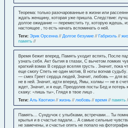
Теорема: только разочарованные в жизни или рассея
ждать женщину, которая уже пришла. Следствие: луч
долгое ожидание — переместить ту, которую ждешь, и
настоящее , то есть начать вспоминать о ней.
Теги:
Эрик Орсенна
//
Долгое безумие
//
Габриэль
//
жи
память
//
Время бежит вперед, Память уходит вспять, После па
узнать себя. Акт бытия в глазах, С вычетом ломких чу
краткий взмах В сердце вселяя грусть . Значит, пока чт
еще смогу Спеть не один мотив, В ноты вогнав судьбу.
— смех Греет сердца людей, Значит, любовь — для вс
не в ней. Значит, идти вперед, Ямы, холмы — не в счет
ждет, Значит, и я еще, Преодолев посты Бед и потерь 
скажу: «лишь ты», Глядя в твое лицо .
Теги:
Аль Квотион
//
жизнь
//
любовь
//
время
//
память
/
Память… Сундучок с улыбками, встречами… Ты помн
крылья и в счастье падали… А самые сильные чувства
не замечены, и счастье опять не попало на фотографии