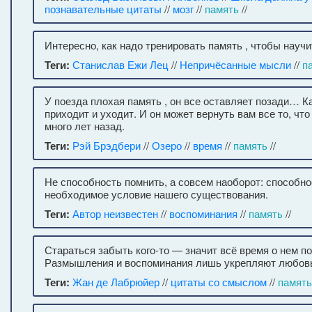
познавательные цитаты
//
мозг
//
память
//
Интересно, как надо тренировать память , чтобы науч
Теги:
Станислав Ежи Лец
//
Непричёсанные мысли
//
п
У поезда плохая память , он все оставляет позади… Ка
приходит и уходит. И он может вернуть вам все то, чт
много лет назад.
Теги:
Рэй Брэдбери
//
Озеро
//
время
//
память
//
Не способность помнить, а совсем наоборот: способн
необходимое условие нашего существования.
Теги:
Автор неизвестен
//
воспоминания
//
память
//
Стараться забыть кого-то — значит всё время о нем п
Размышления и воспоминания лишь укрепляют любовь
Теги:
Жан де Лабрюйер
//
цитаты со смыслом
//
память