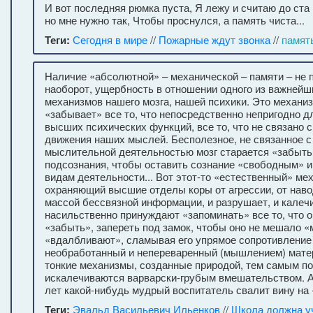
И вот последняя рюмка пуста, Я лежу и считаю до ста 
но мне нужно так, Чтобы проснулся, а память чиста...
Теги:
Сегодня в мире
//
Пожарные ждут звонка
//
памят
Наличие «абсолютной» – механической – памяти – не п
наоборот, ущербность в отношении одного из важней
механизмов нашего мозга, нашей психики. Это механиз
«забывает» все то, что непосредственно непригодно 
высших психических функций, все то, что не связано 
движения наших мыслей. Бесполезное, не связанное с
мыслительной деятельностью мозг старается «забыть»
подсознания, чтобы оставить сознание «свободным» 
видам деятельности... Вот этот-то «естественный» мех
охраняющий высшие отделы коры от агрессии, от наво
массой бессвязной информации, и разрушает, и калеч
насильственно принуждают «запоминать» все то, что о
«забыть», запереть под замок, чтобы оно не мешало «
«вдалбливают», сламывая его упрямое сопротивление 
необработанный и непереваренный (мышлением) мате
тонкие механизмы, созданные природой, тем самым по
искалечиваются варварски-грубым вмешательством. А
лет какой-нибудь мудрый воспитатель свалит вину на 
Теги:
Эвальд Васильевич Ильенков
//
Школа должна у