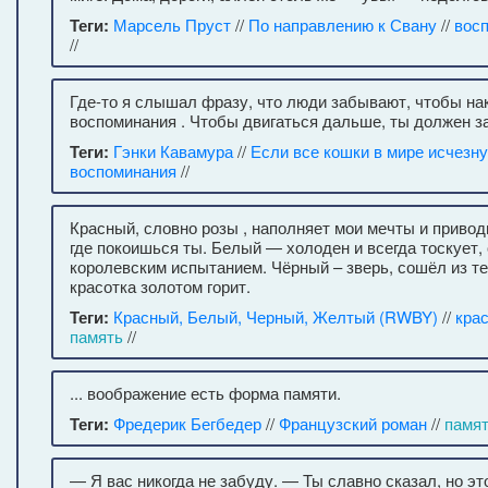
Теги:
Марсель Пруст
//
По направлению к Свану
//
вос
//
Где-то я слышал фразу, что люди забывают, чтобы на
воспоминания . Чтобы двигаться дальше, ты должен з
Теги:
Гэнки Кавамура
//
Если все кошки в мире исчезну
воспоминания
//
Красный, словно розы , наполняет мои мечты и приводи
где покоишься ты. Белый — холоден и всегда тоскует,
королевским испытанием. Чёрный – зверь, сошёл из 
красотка золотом горит.
Теги:
Красный, Белый, Черный, Желтый (RWBY)
//
кра
память
//
... воображение есть форма памяти.
Теги:
Фредерик Бегбедер
//
Французский роман
//
памя
— Я вас никогда не забуду. — Ты славно сказал, но эт