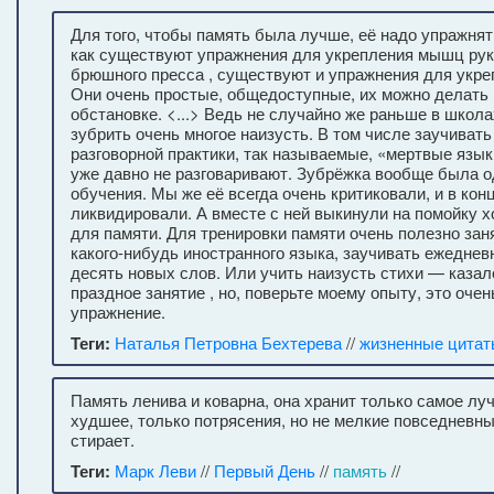
Для того, чтобы память была лучше, её надо упражнять
как существуют упражнения для укрепления мышц рук, 
брюшного пресса , существуют и упражнения для укре
Они очень простые, общедоступные, их можно делать
обстановке. <...> Ведь не случайно же раньше в школ
зубрить очень многое наизусть. В том числе заучивать
разговорной практики, так называемые, «мертвые язык
уже давно не разговаривают. Зубрёжка вообще была о
обучения. Мы же её всегда очень критиковали, и в кон
ликвидировали. А вместе с ней выкинули на помойку 
для памяти. Для тренировки памяти очень полезно зан
какого-нибудь иностранного языка, заучивать ежедневн
десять новых слов. Или учить наизусть стихи — каза
праздное занятие , но, поверьте моему опыту, это оче
упражнение.
Теги:
Наталья Петровна Бехтерева
//
жизненные цитат
Память ленива и коварна, она хранит только самое лу
худшее, только потрясения, но не мелкие повседневн
стирает.
Теги:
Марк Леви
//
Первый День
//
память
//