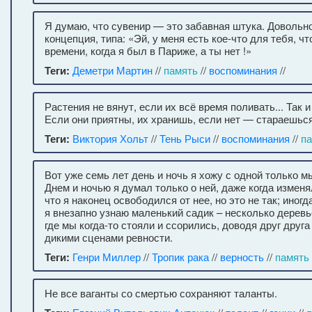
Я думаю, что сувенир — это забавная штука. Довольн
концепция, типа: «Эй, у меня есть кое-что для тебя, ч
времени, когда я был в Париже, а ты нет !»
Теги:
Деметри Мартин
//
память
//
воспоминания
//
Растения не вянут, если их всё время поливать... Так 
Если они приятны, их хранишь, если нет — стараешьс
Теги:
Виктория Хольт
//
Тень Рыси
//
воспоминания
//
п
Вот уже семь лет день и ночь я хожу с одной только мы
Днем и ночью я думал только о ней, даже когда изменя
что я наконец освободился от нее, но это не так; иногда
я внезапно узнаю маленький садик – несколько деревье
где мы когда-то стояли и ссорились, доводя друг друг
дикими сценами ревности.
Теги:
Генри Миллер
//
Тропик рака
//
верность
//
память
Не все ваганты со смертью сохраняют таланты.