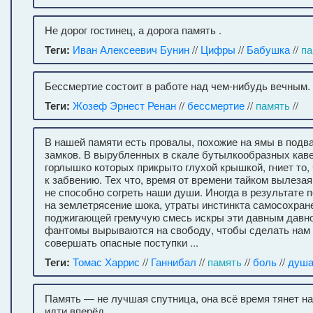
Не дорог гостинец, а дорога память .
Теги:
Иван Алексеевич Бунин
//
Цифры
//
Бабушка
//
па
Бессмертие состоит в работе над чем-нибудь вечным.
Теги:
Жозеф Эрнест Ренан
//
бессмертие
//
память
//
В нашей памяти есть провалы, похожие на ямы в подв
замков. В вырубленных в скале бутылкообразных каве
горлышко которых прикрыто глухой крышкой, гниет то,
к забвению. Тех что, время от времени тайком вылезая
не способно согреть наши души. Иногда в результате 
на землетрясение шока, утраты инстинкта самосохран
поджигающей гремучую смесь искры эти давным давн
фантомы вырываются на свободу, чтобы сделать нам 
совершать опасные поступки ...
Теги:
Томас Харрис
//
Ганнибал
//
память
//
боль
//
душ
Память — не лучшая спутница, она всё время тянет на
идти вперёд .