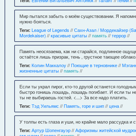
Теги:
Евгений Витальевич Антонюк
//
талант
//
гении
//
Мир пытался забыть о моём существовании. Я напомн
нужно бояться.
Теги:
League of Legends
//
Сахн-Азал / Мордекайзер (Sa
Mordekaiser)
//
красивые цитаты
//
память
//
террор
//
Память неосязаема, как ни старайся, подлинное ощущ
остаётся лишь призрак, тень , грустное тающее облако
Теги:
Колин Маккалоу
//
Поющие в терновнике
//
Мэган
жизненные цитаты
//
память
//
Если ты украл пирог, кто-то другой останется голодн
быстро гонишь лошадь, лошадь погибает. И если ты н
ты не выбираешь гостей. <...> За все надо платить.
Теги:
Тэд Уильямс
//
Память, горе и шип
//
цена
//
У толпы есть глаза и уши, но крайне мало рассудка и 
Теги:
Артур Шопенгауэр
//
Афоризмы житейской мудро
смыслом
//
толпа
//
память
//