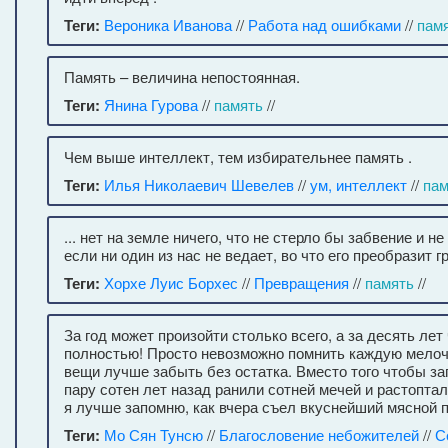
Теги:
Вероника Иванова
//
Работа над ошибками
//
пам
Память – величина непостоянная.
Теги:
Янина Гурова
//
память
//
Чем выше интеллект, тем избирательнее память .
Теги:
Илья Николаевич Шевелев
//
ум, интеллект
//
пам
... нет на земле ничего, что не стерло бы забвение и не
если ни один из нас не ведает, во что его преобразит 
Теги:
Хорхе Луис Борхес
//
Превращения
//
память
//
За год может произойти столько всего, а за десять ле
полностью! Просто невозможно помнить каждую мелочь
вещи лучше забыть без остатка. Вместо того чтобы за
пару сотен лет назад ранили сотней мечей и растоптал
я лучше запомню, как вчера съел вкуснейший мясной 
Теги:
Мо Сян Тунсю
//
Благословение небожителей
//
С