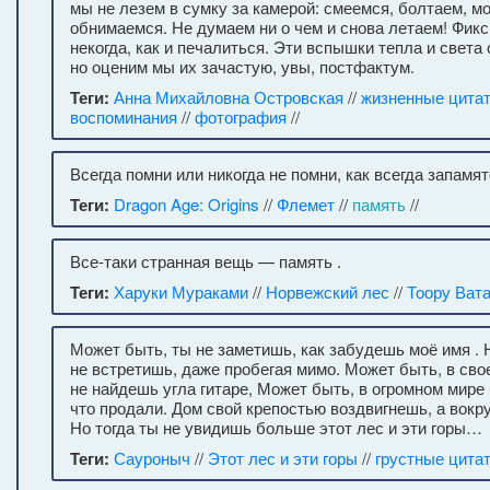
мы не лезем в сумку за камерой: смеемся, болтаем, м
обнимаемся. Не думаем ни о чем и снова летаем! Фик
некогда, как и печалиться. Эти вспышки тепла и света 
но оценим мы их зачастую, увы, постфактум.
Теги:
Анна Михайловна Островская
//
жизненные цита
воспоминания
//
фотография
//
Всегда помни или никогда не помни, как всегда запамя
Теги:
Dragon Age: Origins
//
Флемет
//
память
//
Все-таки странная вещь — память .
Теги:
Харуки Мураками
//
Норвежский лес
//
Тоору Ват
Может быть, ты не заметишь, как забудешь моё имя . 
не встретишь, даже пробегая мимо. Может быть, в сво
не найдешь угла гитаре, Может быть, в огромном мир
что продали. Дом свой крепостью воздвигнешь, а вокру
Но тогда ты не увидишь больше этот лес и эти горы…
Теги:
Сауроныч
//
Этот лес и эти горы
//
грустные цита