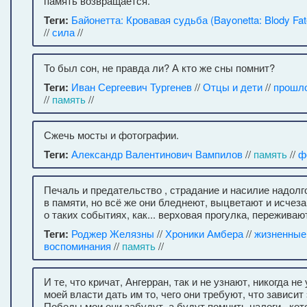
память возвращается.
Теги:
Байонетта: Кровавая судьба (Bayonetta: Blody Fat
//
сила
//
То был сон, не правда ли? А кто же сны помнит?
Теги:
Иван Сергеевич Тургенев
//
Отцы и дети
//
прошл
//
память
//
Сжечь мосты и фотографии.
Теги:
Александр Валентинович Вампилов
//
память
//
ф
Печаль и предательство , страдание и насилие надолг
в памяти, но всё же они бледнеют, выцветают и исчез
о таких событиях, как... верховая прогулка, переживают
Теги:
Роджер Желязны
//
Хроники Амбера
//
жизненные
воспоминания
//
память
//
И те, что кричат, Ангерран, так и не узнают, никогда не 
моей власти дать им то, чего они требуют, что зависит
Победы мои они забудут, а будут помнить налоги , кот