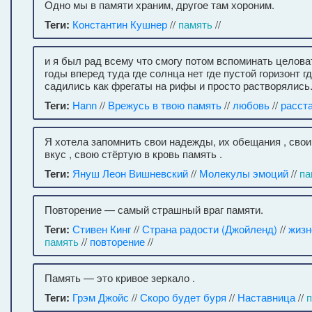
Одно мы в памяти храним, другое там хороним.
Теги:
Константин Кушнер
//
память
//
и я был рад всему что смогу потом вспоминать целова
годы вперед туда где солнца нет где пустой горизонт 
садились как фрегаты на рифы и просто растворялись
Теги:
Hann
//
Врежусь в твою память
//
любовь
//
расст
Я хотела запомнить свои надежды, их обещания , свои
вкус , свою стёртую в кровь память .
Теги:
Януш Леон Вишневский
//
Молекулы эмоций
//
па
Повторение — самый страшный враг памяти.
Теги:
Стивен Кинг
//
Страна радости (Джойленд)
//
жизн
память
//
повторение
//
Память — это кривое зеркало .
Теги:
Грэм Джойс
//
Скоро будет буря
//
Наставница
//