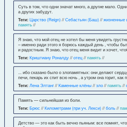
Суть в том, что одни значат много, а другие мало. Одн
а других забудут.
Теги:
Царство (Reign)
//
Себастьян (Баш)
//
жизненные 
память
//
Я знаю, что мой отец не хотел бы меня увидеть грус
– именно ради этого я борюсь каждый день , чтобы б
и радостным. Я знаю, что отец меня видит и хочет, чт
Теги:
Криштиану Роналду
//
отец
//
память
//
... ибо сказано было о злопамятных: они делают серд
печи, пекарь их спит всю ночь , а утром она горит, как 
Теги:
Лена Элтанг
//
Каменные клёны
//
зло
//
память
//
Память — сильнейшая из боли.
Теги:
Брюс
//
Километрами (при уч. Лекси)
//
боль
//
пам
Детство — это как быть вечно пьяным: все помнят, что