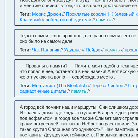
и меня же обвинят в том, что я в своё царствование не
Теги:
Морис Дрюон
//
Проклятые короли 1: Железный 
Красивый
//
победа и победители
//
память
//
Те, кто помнит свое прошлое , все равно помнят его не
оно было на самом деле.
Теги:
Чак Паланик
//
Удушье
//
Пейдж
//
память
//
прош
— Провалы в памяти? — Память моя подобна темнице,
что попал в неё, останется в ней навеки! А вот всякую ч
же отпускаю на волю — освобождаю место .
Теги:
Менталист (The Mentalist)
//
Тереза Лисбон
//
Пат
саркастичные цитаты
//
память
//
А город всё помнит наши маршруты. Они слишком доро
И знаешь, дома, где когда-то гуляли В апреле достроил
под асфальтом, а город все так же Слывет магистрал
краям антресолей, как кукол Небрежно расставили. За 
такая крутая Сплошная отходчивость? Нам памятник н
поставить. Другдругоустойчивость. Привычка писать п