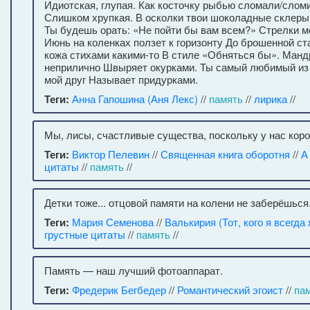
Идиотская, глупая. Как косточку рыбью сломали/сломи
Слишком хрупкая. В осколки твои шоколадные склеры
Ты будешь орать: «Не пойти бы вам всем?» Стрелки м
Июнь на коленках ползет к горизонту До брошенной ст
кожа стихами какими-то В стиле «Обняться бы». Манд
неприлично Швыряет окурками. Ты самый любимый из 
мой друг Называет придурками.
Теги:
Анна Гапошина (Аня Лекс)
//
память
//
лирика
//
Мы, лисы, счастливые существа, поскольку у нас коро
Теги:
Виктор Пелевин
//
Священная книга оборотня
//
А
цитаты
//
память
//
Детки тоже... отцовой памяти на колени не заберёшься
Теги:
Мария Семенова
//
Валькирия (Тот, кого я всегда
грустные цитаты
//
память
//
Память — наш лучший фотоаппарат.
Теги:
Фредерик Бегбедер
//
Романтический эгоист
//
па