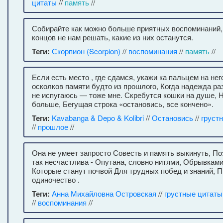
цитаты
//
память
//
Собирайте как можно больше приятных воспоминаний, 
концов не нам решать, какие из них останутся.
Теги:
Скорпион (Scorpion)
//
воспоминания
//
память
//
Если есть место , где сдамся, укажи ка пальцем на не
осколков памяти будто из прошлого, Когда надежда ра
не испугаюсь — тоже мне. Скребутся кошки на душе, 
больше, Бегущая строка «остановись, все кончено».
Теги:
Kavabanga & Depo & Kolibri
//
Остановись
//
груст
//
прошлое
//
Она не умеет запросто Совесть и память выкинуть, П
так несчастлива - Опутана, словно нитями, Обрывкам
Которые станут почвой Для трудных побед и знаний, 
одиночество .
Теги:
Анна Михайловна Островская
//
грустные цитаты
//
воспоминания
//