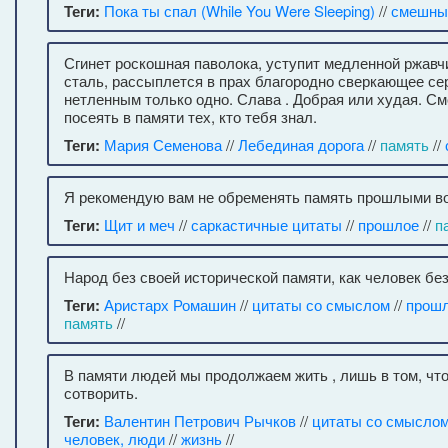
Теги:
Пока ты спал (While You Were Sleeping)
//
смешны
Сгинет роскошная паволока, уступит медленной ржавч
сталь, рассыплется в прах благородно сверкающее сер
нетленным только одно. Слава . Добрая или худая. С
посеять в памяти тех, кто тебя знал.
Теги:
Мария Семенова
//
Лебединая дорога
//
память
//
Я рекомендую вам не обременять память прошлыми в
Теги:
Щит и меч
//
саркастичные цитаты
//
прошлое
//
п
Народ без своей исторической памяти, как человек без
Теги:
Аристарх Ромашин
//
цитаты со смыслом
//
прош
память
//
В памяти людей мы продолжаем жить , лишь в том, что
сотворить.
Теги:
Валентин Петрович Рычков
//
цитаты со смысло
человек, люди
//
жизнь
//