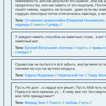
невиновности, или как результат его ошибки , или как р
предательства, или как память от его поцелуев. Поэт
пошёл ливень, надеясь на лучшее , даже если мы знае
сердцах некоторые пятна отпечатались навсегда, и нич
Теги:
Отчаянные домохозяйки (Desperate Housewives)
надежда
//
память
//
дождь
//
У каждого память способна на памятные слова , а вот
памятный мат .
Теги:
Евгений Витальевич Антонюк
//
память
//
привычк
скандал
//
Однако как ни пытался я всё забыть, внутри меня ост
похожее на сгусток мутного воздуха.
Теги:
Харуки Мураками
//
Норвежский лес
//
Тоору Ват
Пусть Не долг , а сердце все решит, Пусть Мой путь 
Порвутся нити прежних уз… К чему мне лет бессмертн
моя тебе принадлежит?
Теги:
Финрод-Зонг
//
Память
//
любовь
//
путь
//