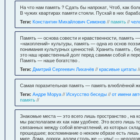
На что нам память ? Сдать бы напрокат, Чтоб, как бо
В чужих квартирах памяти стояли. Пускай в них бараба
Теги:
Константин Михайлович Симонов
//
память
//
чел
Память — основа совести и нравственности, память —
«накоплений» культуры, память — одна из основ поэз
понимания культурных ценностей. Хранить память , б
это наш нравственный долг перед самими собой и пер
Память — наше богатство .
Теги:
Дмитрий Сергеевич Лихачёв
//
красивые цитаты
/
Самая поразительная память — память влюблённой ж
Теги:
Андре Моруа
//
Искусство беседы
//
от имени авт
память
//
Знакомые места — это всего лишь пространство , на к
мы располагаем их как нам удобнее. Это всего лишь т
связанных между собой впечатлений, из которых скл
прошедшее; воспоминание о некоем образе есть лишь
миге. Дома, дороги, аллеи столь же — увы! — недолгов