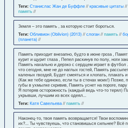
Теги:
Станислас Жан де Буффле
//
красивые цитаты
/
память
//
Земля – это память , за которую стоит бороться.
Теги:
Обливион (Oblivion) (2013)
//
слоган
//
память
//
бо
(планета)
//
Память приходит внезапно, будто в июне гроза , Памят
курит и щурит глаза , Пепел раскинув по полу, ноги зак
Память нахально и дерзко с сердцем играет в футбол .
что сегодня, мне не до наглых гостей, Память рассыпет
каленых гвоздей, Будет смеяться и хлопать, плакать и 
(Как же тебе одиноко, если ты в стенах моих!) Позже,
губы в ухмылке скривив, Память уснет на пороге, пару
Я потеряв осторожность (каждый ведь что-то терял) П
укрывши, лучшим из всех одеял...
Теги:
Катя Савельева
//
память
//
Наконец-то, твоя память возвращается! Твои воспомин
их?... Ты чувствуешь, что становишься сильнее? Всё п