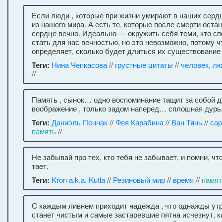
Если люди , которые при жизни умирают в наших серд
из нашего мира. А есть те, которые после смерти оста
сердце вечно. Идеально — окружить себя теми, кто сп
стать для нас вечностью, но это невозможно, потому ч
определяет, сколько будет длиться их существование 
Теги:
Нина Чепкасова
//
грустные цитаты
//
человек, л
//
Память , сынок… одно воспоминание тащит за собой 
воображение , только задом наперед… сплошная дурь
Теги:
Даниэль Пеннак
//
Фея Карабина
//
Ван Тянь
//
сар
память
//
Не забывай про тех, кто тебя не забывает, и помни, чт
тает.
Теги:
Kron a.k.a. Kutla
//
Резиновый мир
//
время
//
памят
С каждым ливнем приходит надежда , что однажды утр
станет чистым и самые застаревшие пятна исчезнут, к