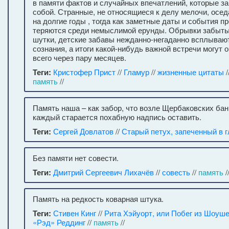
в памяти фактов и случайных впечатлений, которые з
собой. Странные, не относящиеся к делу мелочи, осед
на долгие годы , тогда как заметные даты и события п
теряются среди немыслимой ерунды. Обрывки забыты
шутки, детские забавы нежданно-негаданно всплывают
сознания, а итоги какой-нибудь важной встречи могут
всего через пару месяцев.
Теги:
Кристофер Прист
//
Гламур
//
жизненные цитаты
/
память
//
Память наша – как забор, что возле Щербаковских бан
каждый старается похабную надпись оставить.
Теги:
Сергей Довлатов
//
Старый петух, запеченный в г
Без памяти нет совести.
Теги:
Дмитрий Сергеевич Лихачёв
//
совесть
//
память
/
Память на редкость коварная штука.
Теги:
Стивен Кинг
//
Рита Хэйуорт, или Побег из Шоуш
«Рэд» Реддинг
//
память
//