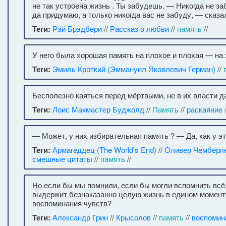
не так устроена жизнь . Ты забудешь. — Никогда не за
да придумаю, а только никогда вас не забуду, — сказа
Теги:
Рэй Брэдбери
//
Рассказ о любви
//
память
//
У него была хорошая память на плохое и плохая — на 
Теги:
Эмиль Кроткий (Эммануил Яковлевич Герман)
//
Бесполезно каяться перед мёртвыми, не в их власти д
Теги:
Лоис Макмастер Буджолд
//
Память
//
раскаяние
/
— Может, у них избирательная память ? — Да, как у это
Теги:
Армагеддец (The World's End)
//
Оливер Чемберл
смешные цитаты
//
память
//
Но если бы мы помнили, если бы могли вспомнить всё
выдержит безнаказанно целую жизнь в едином момент
воспоминания чувств?
Теги:
Александр Грин
//
Крысолов
//
память
//
воспомин