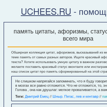
UCHEES.RU
- помощ
память цитаты, афоризмы, стату
всего мира
Обширная коллекция цитат, афоризмов, высказываний из м
теме память от самых разных авторов. Ищете красивый аф
текста? Хотите использовать умную цитату в важном разгов
желаете поставить красивый статус вконтакте или инстагра
наш список цитат про память сформированный на этой стр
Не слишком напрягайся запоминать, что я буду говори
в мозгах все равно отложится. Что не отложится, то, зн
Голова , она как друшлаг: мелкое проваливается, а ва
Теги:
Дмитрий Емец
//
Шныр. Пегас, лев и кентавр
//
па