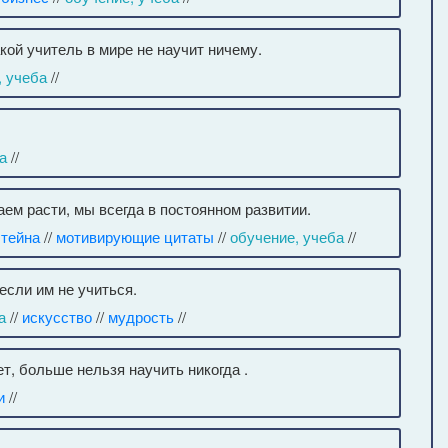
акой учитель в мире не научит ничему.
, учеба
//
а
//
аем расти, мы всегда в постоянном развитии.
штейна
//
мотивирующие цитаты
//
обучение, учеба
//
если им не учиться.
а
//
искусство
//
мудрость
//
ет, больше нельзя научить никогда .
и
//