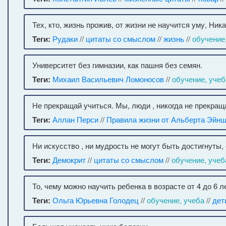
Тех, кто, жизнь прожив, от жизни не научится уму, Ник
Теги:
Рудаки
//
цитаты со смыслом
//
жизнь
//
обучение
Университет без гимназии, как пашня без семян.
Теги:
Михаил Васильевич Ломоносов
//
обучение, учеб
Не прекращай учиться. Мы, люди , никогда не прекращ
Теги:
Аллан Перси
//
Правила жизни от Альберта Эйн
Ни искусство , ни мудрость не могут быть достигнуты, 
Теги:
Демокрит
//
цитаты со смыслом
//
обучение, учеб
То, чему можно научить ребенка в возрасте от 4 до 6 л
Теги:
Ольга Юрьевна Голодец
//
обучение, учеба
//
дет