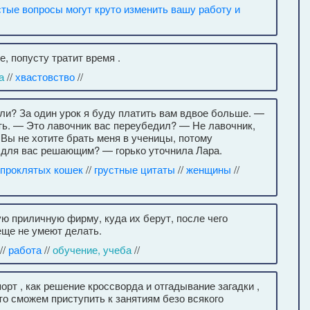
тые вопросы могут круто изменить вашу работу и
, попусту тратит время .
а
//
хвастовство
//
ли? За один урок я буду платить вам вдвое больше. —
ть. — Это лавочник вас переубедил? — Не лавочник,
 Вы не хотите брать меня в ученицы, потому
 для вас решающим? — горько уточнила Лара.
 проклятых кошек
//
грустные цитаты
//
женщины
//
 приличную фирму, куда их берут, после чего
еще не умеют делать.
//
работа
//
обучение, учеба
//
т , как решение кроссворда и отгадывание загадки ,
то сможем приступить к занятиям безо всякого