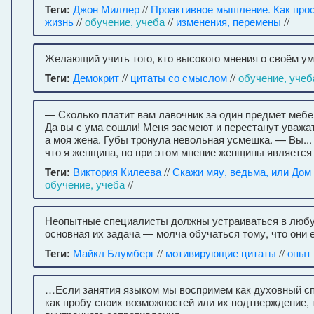
Теги:
Джон Миллер
//
Проактивное мышление. Как прос
жизнь
//
обучение, учеба
//
изменения, перемены
//
Желающий учить того, кто высокого мнения о своём уме
Теги:
Демокрит
//
цитаты со смыслом
//
обучение, учеб
— Сколько платит вам лавочник за один предмет мебе
Да вы с ума сошли! Меня засмеют и перестанут уважа
а моя жена. Губы тронула невольная усмешка. — Вы...
что я женщина, но при этом мнение женщины является
Теги:
Виктория Килеева
//
Скажи мяу, ведьма, или Дом
обучение, учеба
//
Неопытные специалисты должны устраиваться в любую
основная их задача — молча обучаться тому, что они 
Теги:
Майкл Блумберг
//
мотивирующие цитаты
//
опыт
…Если занятия языком мы воспримем как духовный спор
как пробу своих возможностей или их подтверждение, 