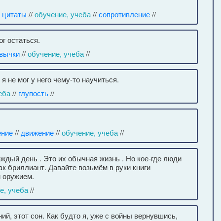
 цитаты
//
обучение, учеба
//
сопротивление
//
ог остаться.
вычки
//
обучение, учеба
//
я не мог у него чему-то научиться.
еба
//
глупость
//
ение
//
движение
//
обучение, учеба
//
ждый день . Это их обычная жизнь . Но кое-где люди
ак бриллиант. Давайте возьмём в руки книги
 оружием.
е, учеба
//
ий, этот сон. Как будто я, уже с войны вернувшись,