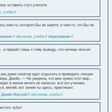
вас оставить стул учителя .
, учеба
//
ь кем-то, которого Вы не знаете, о чем-то, что Вы не
знание
//
обучение, учеба
//
образование
//
 , а пришёл лишь к тому выводу, что ничему нельзя
 раз даже сенатор едет отдыхать и проводить лекции.
а, Джейн. — Не уверена, что мне нужен этот мир...
рат в жизни ничего не написал, всё его ученики.
ся, меняй, вот зачем ты здесь, практикант.
/
Джейн Маллой
//
обучение, учеба
//
чистить зубы!