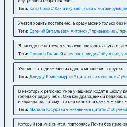
внутреннего сопротивления.
Теги:
Като Ломб
//
Как я изучаю языки
//
мотивирующие
Учатся ходить постепенно, а сразу можно только без н
Теги:
Евгений Витальевич Антонюк
//
привыкание
//
при
Я никогда не встречал человека настолько глупого, что 
Теги:
Галилео Галилей
//
человек, люди
//
обучение, уч
Учение – это движение из одного мгновения в другое.
Теги:
Джидду Кришнамурти
//
цитаты со смыслом
//
уч
В некоторых регионах мира учащиеся ходят в школу ка
голодают ради учёбы. Она как драгоценный подарок, к
и карандаши, потому что они являются самым мощным
Теги:
Малала Юсуфзай
//
жизненные цитаты
//
обучени
Который год мне снится, повторяясь Почти без изменен