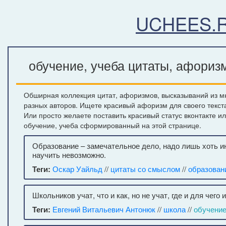
UCHEES.
обучение, учеба цитаты, афоризм
Обширная коллекция цитат, афоризмов, высказываний из мн
разных авторов. Ищете красивый афоризм для своего текст
Или просто желаете поставить красивый статус вконтакте и
обучение, учеба сформированный на этой странице.
Образование – замечательное дело, надо лишь хоть ино
научить невозможно.
Теги:
Оскар Уайльд
//
цитаты со смыслом
//
образован
Школьников учат, что и как, но не учат, где и для чег
Теги:
Евгений Витальевич Антонюк
//
школа
//
обучение