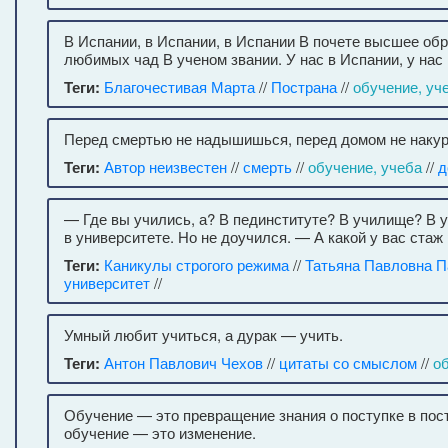
В Испании, в Испании, в Испании В почете высшее обр
любимых чад В ученом звании. У нас в Испании, у нас
Теги:
Благочестивая Марта
//
Пострана
//
обучение, уч
Перед смертью не надышишься, перед домом не накур
Теги:
Автор неизвестен
//
смерть
//
обучение, учеба
//
д
— Где вы учились, а? В пединституте? В училище? В 
в университете. Но не доучился. — А какой у вас стаж
Теги:
Каникулы строгого режима
//
Татьяна Павловна П
университет
//
Умный любит учиться, а дурак — учить.
Теги:
Антон Павлович Чехов
//
цитаты со смыслом
//
о
Обучение — это превращение знания о поступке в пост
обучение — это изменение.