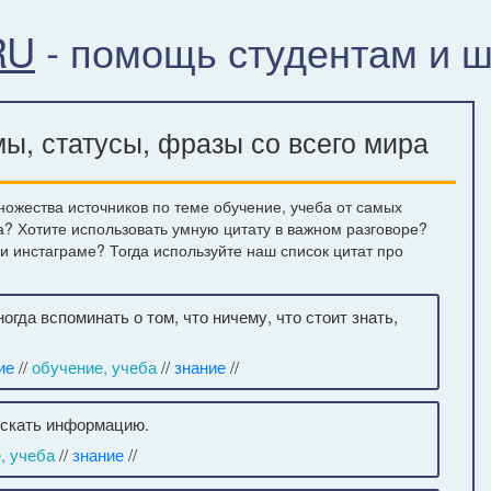
RU
- помощь студентам и 
ы, статусы, фразы со всего мира
ожества источников по теме обучение, учеба от самых
а? Хотите использовать умную цитату в важном разговоре?
ли инстаграме? Тогда используйте наш список цитат про
гда вспоминать о том, что ничему, что стоит знать,
ие
//
обучение, учеба
//
знание
//
о искать информацию.
, учеба
//
знание
//