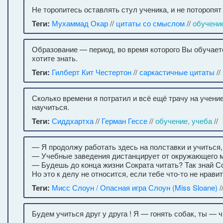
Не торопитесь оставлять стул ученика, и не поторопят 
Теги:
Мухаммад Окар
//
цитаты со смыслом
//
обучение
Образование — период, во время которого Вы обучаетес
хотите знать.
Теги:
Гилберт Кит Честертон
//
саркастичные цитаты
//
Сколько времени я потратил и всё ещё трачу на учение
научиться.
Теги:
Сиддхартха
//
Герман Гессе
//
обучение, учеба
//
— Я продолжу работать здесь на полставки и учиться,
— Учебные заведения дистанцирует от окружающего мир
— Будешь до конца жизни Сократа читать? Так знай Сок
Но это к делу не относится, если тебе что-то не нравит
Теги:
Мисс Слоун / Опасная игра Слоун (Miss Sloane)
/
Будем учиться друг у друга ! Я — гонять собак, ты — 