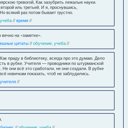
ярскою тревогой, Как зазубрить лежалые науки.
второй иль третьей. И я, проснувшись,
 Но всякий раз потом бывает грустно.
 учеба
//
время
//
 вечно на «заметке».
ешные цитаты
//
обучение, учеба
//
Как приду в библиотеку, всегда про это думаю. Дело
есть в рубке. Учителя — проводники по штурманской
. Не они всё это сработали, не они создали. В рубке
 всё новичкам показать, чтоб не заблудились.
учителя
//
.
/
бизнес
//
обучение, учеба
//