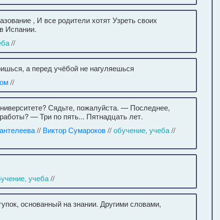
азование , И все родители хотят Узреть своих
 в Испании.
еба
//
ишься, а перед учёбой не нагуляешься
ом
//
университете? Сядьте, пожалуйста. — Последнее,
 работы? — Три по пять... Пятнадцать лет.
антелеева
//
Виктор Сумароков
//
обучение, учеба
//
бучение, учеба
//
упок, основанный на знании. Другими словами,