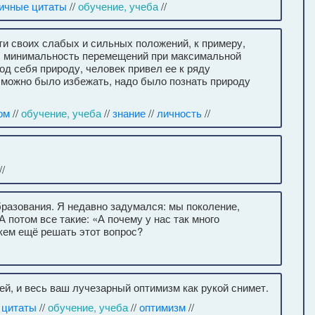
ичные цитаты
//
обучение, учеба
//
и своих слабых и сильных положений, к примеру,
и, минимальность перемещений при максимальной
д себя природу, человек привел ее к ряду
га можно было избежать, надо было познать природу
ом
//
обучение, учеба
//
знание
//
личность
//
//
образования. Я недавно задумался: мы поколение,
А потом все такие: «А почему у нас так много
кем ещё решать этот вопрос?
ей, и весь ваш лучезарный оптимизм как рукой снимет.
 цитаты
//
обучение, учеба
//
оптимизм
//