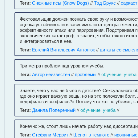
Теги:
Снежные псы (Snow Dogs)
//
Тэд Брукс
//
саркаст
Фехтовальщик должен познать свою руку и возможност
оценка устойчивости в зависимости от центра тяжест
эффективности атаки или парирования. Подстраивая по
экологических катастроф, а значит, чтобы такого ито
и интегрироваться в нее.
Теги:
Евгений Витальевич Антонюк
//
цитаты со смысл
Три метра проблем над уровнем учебы.
Теги:
Автор неизвестен
//
проблемы
//
обучение, учеба
Знаете, чего у нас не было в детстве? Сексуального 
где оно играет важную вещь, но на это положили болт. 
педофилов и зоофилов?» Потому что кот не убежит, с 
Теги:
Данила Поперечный
//
обучение, учеба
//
Конечно же, стоит лишь начать работу над диссертаци
Теги:
Стефани Меррит
//
Шепот в темноте
//
ироничные