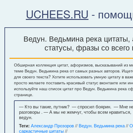
UCHEES.RU
- помощ
Ведун. Ведьмина река цитаты,
статусы, фразы со всего
Обширная коллекция цитат, афоризмов, высказываний из м
теме Ведун. Ведьмина река от самых разных авторов. Ище
для своего текста? Хотите использовать умную цитату в ва
просто желаете поставить красивый статус вконтакте или и
используйте наш список цитат про Ведун. Ведьмина река 
странице.
— Кто вы такие, путник? — спросил боярин. — Мне н
разговоры . — А мы не жемчуг, чтобы всем нравиться
ведун.
Теги:
Александр Прозоров
//
Ведун. Ведьмина река
//
О
саркастичные цитаты
//