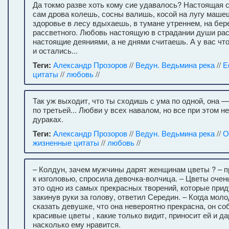
Да токмо разве хоть кому сие удавалось? Настоящая с
сам дрова колешь, сосны валишь, косой на лугу маш
здоровье в лесу вдыхаешь, в тумане утреннем, на бер
рассветного. Любовь настоящую в страдании души рас
настоящие деяниями, а не днями считаешь. А у вас чт
и остались...
Теги:
Александр Прозоров
//
Ведун. Ведьмина река
//
Е
цитаты
//
любовь
//
Так уж выходит, что ты сходишь с ума по одной, она —
по третьей... Любви у всех навалом, но все при этом н
дураках.
Теги:
Александр Прозоров
//
Ведун. Ведьмина река
//
О
жизненные цитаты
//
любовь
//
– Колдун, зачем мужчины дарят женщинам цветы ? – 
к изголовью, спросила девочка-волчица. – Цветы очен
это одно из самых прекрасных творений, которые прид
закинув руки за голову, ответил Середин. – Когда мол
сказать девушке, что она невероятно прекрасна, он с
красивые цветы , какие только видит, приносит ей и да
насколько ему нравится.