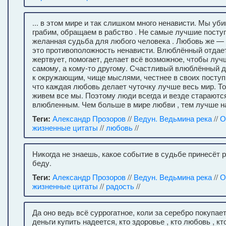
... в этом мире и так слишком много ненависти. Мы уби
грабим, обращаем в рабство . Не самые лучшие поступ
желанная судьба для любого человека . Любовь же —
это противоположность ненависти. Влюблённый отдает
жертвует, помогает, делает всё возможное, чтобы луч
самому, а кому-то другому. Счастливый влюблённый 
к окружающим, чище мыслями, честнее в своих поступк
что каждая любовь делает чуточку лучше весь мир. То
живем все мы. Поэтому люди всегда и везде стараютс
влюбленным. Чем больше в мире любви , тем лучше н
Теги:
Александр Прозоров
//
Ведун. Ведьмина река
//
О
жизненные цитаты
//
любовь
//
Никогда не знаешь, какое событие в судьбе принесёт р
беду.
Теги:
Александр Прозоров
//
Ведун. Ведьмина река
//
О
жизненные цитаты
//
радость
//
Да оно ведь всё суррогатное, коли за серебро покупает
деньги купить надеется, кто здоровье , кто любовь , кт