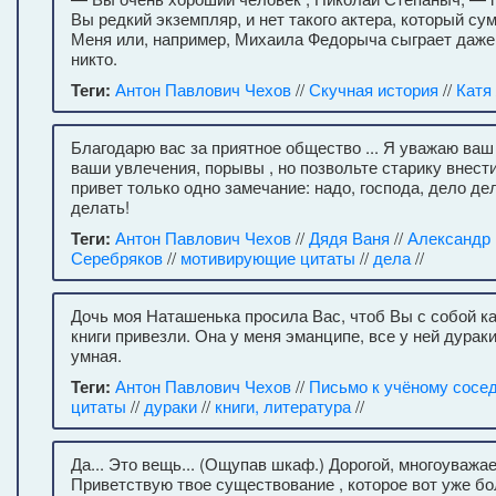
Вы редкий экземпляр, и нет такого актера, который су
Меня или, например, Михаила Федорыча сыграет даже 
никто.
Теги:
Антон Павлович Чехов
//
Скучная история
//
Катя
Благодарю вас за приятное общество ... Я уважаю ваш
ваши увлечения, порывы , но позвольте старику внес
привет только одно замечание: надо, господа, дело де
делать!
Теги:
Антон Павлович Чехов
//
Дядя Ваня
//
Александр
Серебряков
//
мотивирующие цитаты
//
дела
//
Дочь моя Наташенька просила Вас, чтоб Вы с собой к
книги привезли. Она у меня эманципе, все у ней дураки
умная.
Теги:
Антон Павлович Чехов
//
Письмо к учёному сосе
цитаты
//
дураки
//
книги, литература
//
Да... Это вещь... (Ощупав шкаф.) Дорогой, многоуваж
Приветствую твое существование , которое вот уже б