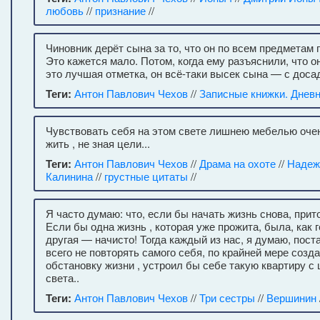
любовь
//
признание
//
Чиновник дерёт сына за то, что он по всем предметам 
Это кажется мало. Потом, когда ему разъяснили, что о
это лучшая отметка, он всё-таки высек сына — с доса
Теги:
Антон Павлович Чехов
//
Записные книжки. Днев
Чувствовать себя на этом свете лишнею мебелью очен
жить , не зная цели...
Теги:
Антон Павлович Чехов
//
Драма на охоте
//
Надеж
Калинина
//
грустные цитаты
//
Я часто думаю: что, если бы начать жизнь снова, при
Если бы одна жизнь , которая уже прожита, была, как г
другая — начисто! Тогда каждый из нас, я думаю, пос
всего не повторять самого себя, по крайней мере созд
обстановку жизни , устроил бы себе такую квартиру с
света..
Теги:
Антон Павлович Чехов
//
Три сестры
//
Вершинин