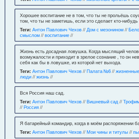
Хорошее воспитание не в том, что ты не прольёшь соус
том, что ты не заметишь, если это сделает кто-нибудь 
Теги:
Антон Павлович Чехов
//
Дом с мезонином
//
Бело
смыслом
//
воспитание
//
Жизнь есть досадная ловушка. Когда мыслящий челов
возмужалости и приходит в зрелое сознание , то он не
себя как бы в ловушке, из которой нет выхода.
Теги:
Антон Павлович Чехов
//
Палата №6
//
жизненные
люди
//
жизнь
//
Вся Россия наш сад.
Теги:
Антон Павлович Чехов
//
Вишневый сад
//
Трофим
//
Россия
//
Я батарейный командир, когда в моём распоряжении б
Теги:
Антон Павлович Чехов
//
Мои чины и титулы
//
пь