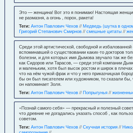
Это — женщина! Вот это я понимаю! Настоящая женщин
не размазня, а огонь , порох, ракета!
Теги:
Антон Павлович Чехов
//
Медведь (шутка в одно
Григорий Степанович Смирнов
//
смешные цитаты
//
же
Среди этой артистической, свободной и избалованной
вспоминавшей о существовании каких-то докторов тол
болезни, и для которых имя Дымова звучало так же бе
как Сидоров или Тарасов, — среди этой компании Ды
и маленьким, хотя был высок ростом и широк в плечах
что на нём чужой фрак и что у него приказчицкая боро
бы он был писателем или художником, то сказали бы, 
он напоминает Золя.
Теги:
Антон Павлович Чехов
//
Попрыгунья
//
жизненны
«Познай самого себя» — прекрасный и полезный совет
что древние не догадались указать способ , как польз
советом.
Теги:
Антон Павлович Чехов
//
Скучная история
//
Нико
самопознание
//