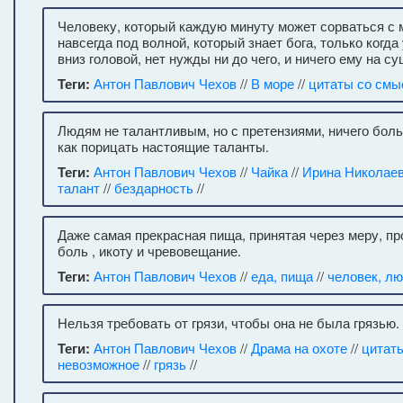
Человеку, который каждую минуту может сорваться с 
навсегда под волной, который знает бога, только когда
вниз головой, нет нужды ни до чего, и ничего ему на су
Теги:
Антон Павлович Чехов
//
В море
//
цитаты со см
Людям не талантливым, но с претензиями, ничего боль
как порицать настоящие таланты.
Теги:
Антон Павлович Чехов
//
Чайка
//
Ирина Николаев
талант
//
бездарность
//
Даже самая прекрасная пища, принятая через меру, пр
боль , икоту и чревовещание.
Теги:
Антон Павлович Чехов
//
еда, пища
//
человек, л
Нельзя требовать от грязи, чтобы она не была грязью.
Теги:
Антон Павлович Чехов
//
Драма на охоте
//
цитат
невозможное
//
грязь
//