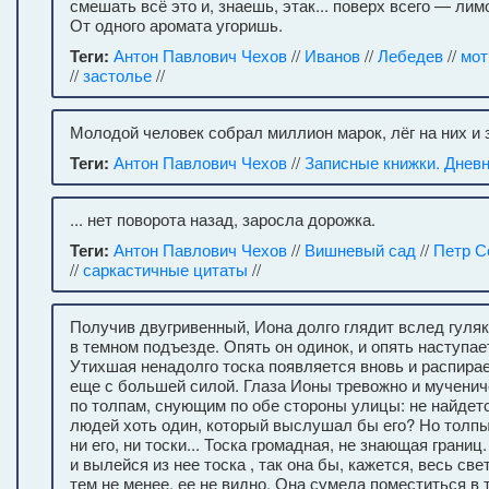
смешать всё это и, знаешь, этак... поверх всего — лим
От одного аромата угоришь.
Теги:
Антон Павлович Чехов
//
Иванов
//
Лебедев
//
мот
//
застолье
//
Молодой человек собрал миллион марок, лёг на них и 
Теги:
Антон Павлович Чехов
//
Записные книжки. Днев
... нет поворота назад, заросла дорожка.
Теги:
Антон Павлович Чехов
//
Вишневый сад
//
Петр С
//
саркастичные цитаты
//
Получив двугривенный, Иона долго глядит вслед гуля
в темном подъезде. Опять он одинок, и опять наступает
Утихшая ненадолго тоска появляется вновь и распирае
еще с большей силой. Глаза Ионы тревожно и мученич
по толпам, снующим по обе стороны улицы: не найдетс
людей хоть один, который выслушал бы его? Но толпы 
ни его, ни тоски... Тоска громадная, не знающая границ
и вылейся из нее тоска , так она бы, кажется, весь свет
тем не менее, ее не видно. Она сумела поместиться в