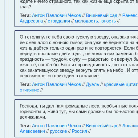
ждете ничего страшного, так как жизнь еще скрыта от
глаз?
Теги:
Антон Павлович Чехов
//
Вишневый сад
//
Раневс
Андреевна
//
страдания
//
молодость, юность
//
Он столкнул с неба свою тусклую звезду, она закатила
её смешался с ночною тьмой; она уже не вернётся на н
жизнь даётся только один раз и не повторяется. Если
вернуть прошлые дни и годы , он ложь в них заменил 
праздность — трудом, скуку — радостью, он вернул бы 
взял её, нашёл бы Бога и справедливость , но это так
как закатившуюся звезду вернуть опять на небо . И отт
невозможно, он приходил в отчаяние .
Теги:
Антон Павлович Чехов
//
Дуэль
//
красивые цита
отчаяние
//
Господи, ты дал нам громадные леса, необъятные пол
горизонты и, живя тут, мы сами должны бы по-настоя
великанами.
Теги:
Антон Павлович Чехов
//
Вишневый сад
//
Лопахи
Алексеевич
//
русские
//
Россия
//