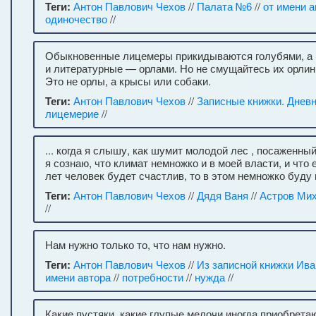
Теги:
Антон Павлович Чехов
//
Палата №6
//
от имени а
одиночество
//
Обыкновенные лицемеры прикидываются голубями, а 
и литературные — орлами. Но не смущайтесь их орли
Это не орлы, а крысы или собаки.
Теги:
Антон Павлович Чехов
//
Записные книжки. Днев
лицемерие
//
... когда я слышу, как шумит молодой лес , посаженны
я сознаю, что климат немножко и в моей власти, и что
лет человек будет счастлив, то в этом немножко буду 
Теги:
Антон Павлович Чехов
//
Дядя Ваня
//
Астров Ми
//
Нам нужно только то, что нам нужно.
Теги:
Антон Павлович Чехов
//
Из записной книжки Ив
имени автора
//
потребности
//
нужда
//
Какие пустяки, какие глупые мелочи иногда приобрета