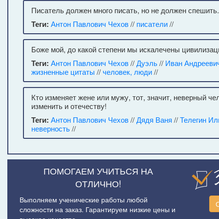
Писатель должен много писать, но не должен спешить.
Теги:
Антон Павлович Чехов
//
писатели
//
Боже мой, до какой степени мы искалечены цивилизац
Теги:
Антон Павлович Чехов
//
Дуэль
//
Иван Андрееви
жизненные цитаты
//
человек, люди
//
Кто изменяет жене или мужу, тот, значит, неверный чел
изменить и отечеству!
Теги:
Антон Павлович Чехов
//
Дядя Ваня
//
Телегин Ил
неверность
//
ПОМОГАЕМ УЧИТЬСЯ НА
ОТЛИЧНО!
Выполняем ученические работы любой
сложности на заказ. Гарантируем низкие цены и