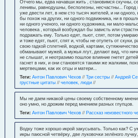
Отчего мы, едва начавши жить , становимся скучны, с
ленивы, равнодушны, бесполезны, несчастны... Город
уже двести лет, в нем сто тысяч жителей, и ни одного,
бы похож на других, ни одного подвижника, ни в прошл
ни одного ученого, ни одного художника, ни мало-маль
человека , который возбуждал бы зависть или страст
подражать ему. Только едят, пьют, спят, потом умирают
и тоже едят, пьют, спят и, чтобы не отупеть от скуки, 
свою гадкой сплетней, водкой, картами, сутяжничеств
обманывают мужей, а мужья лгут, делают вид, что ниче
не слышат, и неотразимо пошлое влияние гнетет детей
гаснет в них, и они становятся такими же жалкими, пох
мертвецами, как их отцы и матери...
Теги:
Антон Павлович Чехов
//
Три сестры
//
Андрей Се
грустные цитаты
//
человек, люди
//
Мы не даем никакой цены своему собственному мнени
оно умно, но дрожим перед мнением разных глупцов.
Теги:
Антон Павлович Чехов
//
Рассказ неизвестного ч
Водку тоже хорошо икрой закусывать. Только как? С ум
икры паюсной четвёрку, две луковочки зелёного лучку,