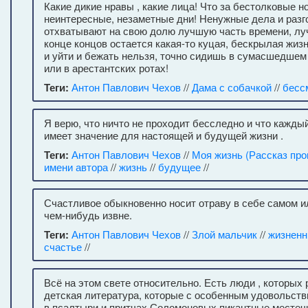
Какие дикие нравы , какие лица! Что за бестолковые но
неинтересные, незаметные дни! Ненужные дела и разг
отхватывают на свою долю лучшую часть времени, луч
конце концов остается какая-то куцая, бескрылая жизнь
и уйти и бежать нельзя, точно сидишь в сумасшедшем
или в арестантских ротах!
Теги:
Антон Павлович Чехов
//
Дама с собачкой
//
бесс
Я верю, что ничто не проходит бесследно и что кажд
имеет значение для настоящей и будущей жизни .
Теги:
Антон Павлович Чехов
//
Моя жизнь (Рассказ про
имени автора
//
жизнь
//
будущее
//
Счастливое обыкновенно носит отраву в себе самом и
чем-нибудь извне.
Теги:
Антон Павлович Чехов
//
Злой мальчик
//
жизненн
счастье
//
Всё на этом свете относительно. Есть люди , которых
детская литература, которые с особенным удовольст
в псалтыри и притчах Соломоновых пикантные местечки