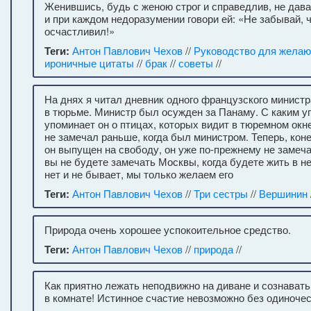
Женившись, будь с женою строг и справедлив, не дав
и при каждом недоразумении говори ей: «Не забывай, ч
осчастливил!»
Теги:
Антон Павлович Чехов
//
Руководство для жела
ироничные цитаты
//
брак
//
советы
//
На днях я читал дневник одного французского министр
в тюрьме. Министр был осужден за Панаму. С каким у
упоминает он о птицах, которых видит в тюремном окн
не замечал раньше, когда был министром. Теперь, коне
он выпущен на свободу, он уже по-прежнему не замечае
вы не будете замечать Москвы, когда будете жить в не
нет и не бывает, мы только желаем его
Теги:
Антон Павлович Чехов
//
Три сестры
//
Вершинин
Природа очень хорошее успокоительное средство.
Теги:
Антон Павлович Чехов
//
природа
//
Как приятно лежать неподвижно на диване и сознавать
в комнате! Истинное счастие невозможно без одиночес