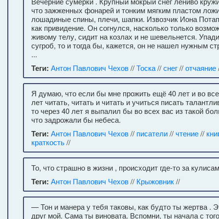
Вечерние сумерки . Крупный мокрый снег лениво кружи
что зажженных фонарей и тонким мягким пластом ложи
лошадиные спины, плечи, шапки. Извозчик Иона Потап
как привидение. Он согнулся, насколько только возмо
живому телу, сидит на козлах и не шевельнется. Упади
сугроб, то и тогда бы, кажется, он не нашел нужным ст
...
Теги:
Антон Павлович Чехов
//
Тоска
//
снег
//
отчаяние
Я думаю, что если бы мне прожить ещё 40 лет и во все
лет читать, читать и читать и учиться писать талантливо
то через 40 лет я выпалил бы во всех вас из такой бо
что задрожали бы небеса.
Теги:
Антон Павлович Чехов
//
писатели
//
чтение
//
кни
краткость
//
То, что страшно в жизни , происходит где-то за кулисам
Теги:
Антон Павлович Чехов
//
Крыжовник
//
— Тон и манера у тебя таковы, как будто ты жертва . Э
друг мой. Сама ты виновата. Вспомни, ты начала с тог