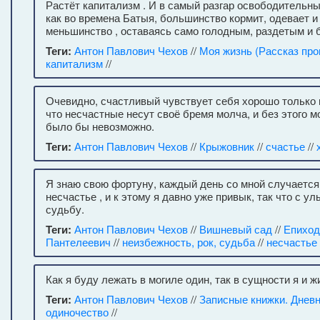
Растёт капитализм . И в самый разгар освободительных
как во времена Батыя, большинство кормит, одевает 
меньшинство , оставаясь само голодным, раздетым и
Теги:
Антон Павлович Чехов
//
Моя жизнь (Рассказ про
капитализм
//
Очевидно, счастливый чувствует себя хорошо только 
что несчастные несут своё бремя молча, и без этого 
было бы невозможно.
Теги:
Антон Павлович Чехов
//
Крыжовник
//
счастье
//
Я знаю свою фортуну, каждый день со мной случается
несчастье , и к этому я давно уже привык, так что с у
судьбу.
Теги:
Антон Павлович Чехов
//
Вишневый сад
//
Епиход
Пантелеевич
//
неизбежность, рок, судьба
//
несчастье
Как я буду лежать в могиле один, так в сущности я и ж
Теги:
Антон Павлович Чехов
//
Записные книжки. Днев
одиночество
//