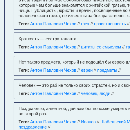
которые чем больше знакомятся с житейской грязью, 
чище. Публицисты, юристы и врачи , посвященные во 
человеческого греха, не известны за безнравственных.
Теги:
Антон Павлович Чехов
//
грех
//
нравственность
//
Краткость — сестра таланта.
Теги:
Антон Павлович Чехов
//
цитаты со смыслом
//
т
Нет такого предмета, который не подошёл бы еврею д
Теги:
Антон Павлович Чехов
//
евреи
//
предметы
//
Человек — это раб не только своих страстей, но и сво
Теги:
Антон Павлович Чехов
//
человек, люди
//
Поздравляю, ангел мой, дай вам бог попозже умереть 
во второй раз.
Теги:
Антон Павлович Чехов
//
Иванов
//
Шабельский М
поздравление
//