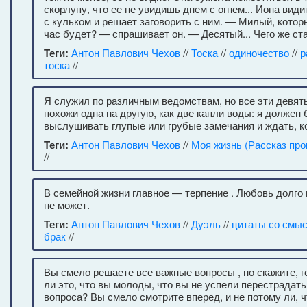
скорлупу, что ее не увидишь днем с огнем... Иона види
с кульком и решает заговорить с ним. — Милый, котор
час будет? — спрашивает он. — Десятый... Чего же ст
Теги:
Антон Павлович Чехов
//
Тоска
//
одиночество
//
р
тоска
//
Я служил по различным ведомствам, но все эти девя
похожи одна на другую, как две капли воды: я должен 
выслушивать глупые или грубые замечания и ждать, ко
Теги:
Антон Павлович Чехов
//
Моя жизнь (Рассказ про
//
В семейной жизни главное — терпение . Любовь долго
не может.
Теги:
Антон Павлович Чехов
//
Дуэль
//
цитаты со смы
брак
//
Вы смело решаете все важные вопросы , но скажите, г
ли это, что вы молоды, что вы не успели перестрадать
вопроса? Вы смело смотрите вперед, и не потому ли, ч