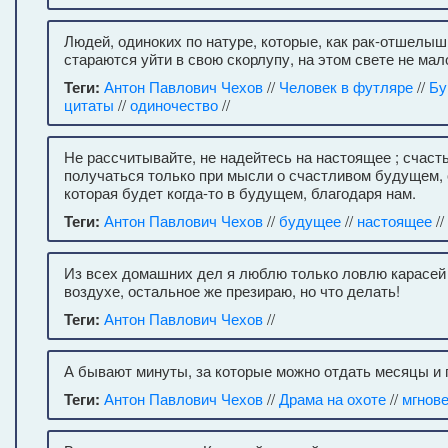
Людей, одиноких по натуре, которые, как рак-отшелыш
стараются уйти в свою скорлупу, на этом свете не мал
Теги:
Антон Павлович Чехов
//
Человек в футляре
//
Бу
цитаты
//
одиночество
//
Не рассчитывайте, не надейтесь на настоящее ; счасть
получаться только при мысли о счастливом будущем, о
которая будет когда-то в будущем, благодаря нам.
Теги:
Антон Павлович Чехов
//
будущее
//
настоящее
//
Из всех домашних дел я люблю только ловлю карасей 
воздухе, остальное же презираю, но что делать!
Теги:
Антон Павлович Чехов
//
А бывают минуты, за которые можно отдать месяцы и 
Теги:
Антон Павлович Чехов
//
Драма на охоте
//
мгнове