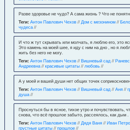
Разве здоровье не чудо? А сама жизнь ? Что не понятно
Теги:
Антон Павлович Чехов
//
Дом с мезонином
//
Бело
чудеса
//
И что ж тут скрывать или молчать, я люблю его, это я
Это камень на моей шее, я иду с ним на дно , но я люб
жить без него не могу.
Теги:
Антон Павлович Чехов
//
Вишневый сад
//
Раневс
Андреевна
//
красивые цитаты
//
любовь
//
А у моей и вашей души нет общих точек соприкосновен
Теги:
Антон Павлович Чехов
//
Вишневый сад
//
Аня
//
г
душа
//
Проснуться бы в ясное, тихое утро и почувствовать, ч
снова, что всё прошлое забыто, рассеялось, как дым .
Теги:
Антон Павлович Чехов
//
Дядя Ваня
//
Иван Петро
грустные цитаты
//
прошлое
//