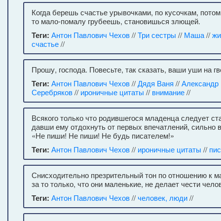
Когда берешь счастье урывочками, по кусочкам, потом 
то мало-помалу грубеешь, становишься злющей.
Теги:
Антон Павлович Чехов
//
Три сестры
//
Маша
//
жи
счастье
//
Прошу, господа. Повесьте, так сказать, ваши уши на г
Теги:
Антон Павлович Чехов
//
Дядя Ваня
//
Александр
Серебряков
//
ироничные цитаты
//
внимание
//
Всякого только что родившегося младенца следует ст
давши ему отдохнуть от первых впечатлений, сильно 
«Не пиши! Не пиши! Не будь писателем!»
Теги:
Антон Павлович Чехов
//
ироничные цитаты
//
пис
Снисходительно презрительный тон по отношению к 
за то только, что они маленькие, не делает чести чел
Теги:
Антон Павлович Чехов
//
человек, люди
//