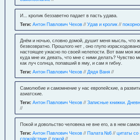
И... кролик беззаветно падает в пасть удава.
Теги:
Антон Павлович Чехов
//
Удав и кролик
//
покорно
Днём и ночью, словно домой, душит меня мысль, что ж
безвозвратно. Прошлого нет , оно глупо израсходовано 
настоящее ужасно по своей нелепости. Вот вам моя жи
куда мне их девать, что мне с ними делать? Чувство м
как луч солнца, попавший в яму, и сам я гибну.
Теги:
Антон Павлович Чехов
//
Дядя Ваня
//
Самолюбие и самомнение у нас европейские, а развити
азиатские.
Теги:
Антон Павлович Чехов
//
Записные книжки. Днев
//
Покой и довольство человека не вне его, а в нем самом
Теги:
Антон Павлович Чехов
//
Палата №6
//
цитаты со
спокойствие
//
покой
//