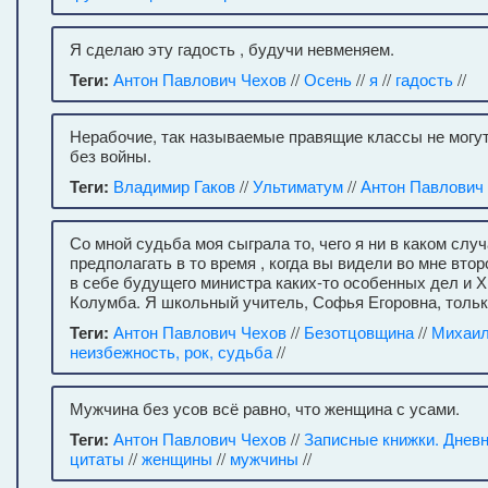
Я сделаю эту гадость , будучи невменяем.
Теги:
Антон Павлович Чехов
//
Осень
//
я
//
гадость
//
Нерабочие, так называемые правящие классы не могут
без войны.
Теги:
Владимир Гаков
//
Ультиматум
//
Антон Павлович
Со мной судьба моя сыграла то, чего я ни в каком случ
предполагать в то время , когда вы видели во мне втор
в себе будущего министра каких-то особенных дел и 
Колумба. Я школьный учитель, Софья Егоровна, тольк
Теги:
Антон Павлович Чехов
//
Безотцовщина
//
Михаил
неизбежность, рок, судьба
//
Мужчина без усов всё равно, что женщина с усами.
Теги:
Антон Павлович Чехов
//
Записные книжки. Днев
цитаты
//
женщины
//
мужчины
//