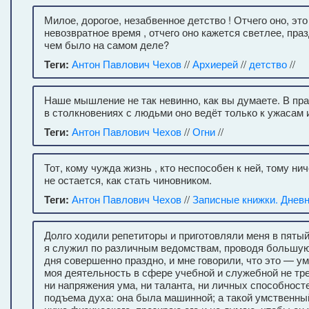
Милое, дорогое, незабвенное детство ! Отчего оно, эт
невозвратное время , отчего оно кажется светлее, праз
чем было на самом деле?
Теги:
Антон Павлович Чехов
//
Архиерей
//
детство
//
Наше мышление не так невинно, как вы думаете. В пра
в столкновениях с людьми оно ведёт только к ужасам 
Теги:
Антон Павлович Чехов
//
Огни
//
Тот, кому чужда жизнь , кто неспособен к ней, тому ни
не остается, как стать чиновником.
Теги:
Антон Павлович Чехов
//
Записные книжки. Днев
Долго ходили репетиторы и приготовляли меня в пятый
я служил по различным ведомствам, проводя большую
дня совершенно праздно, и мне говорили, что это — ум
моя деятельность в сфере учебной и служебной не тр
ни напряжения ума, ни таланта, ни личных способносте
подъема духа: она была машинной; а такой умственны