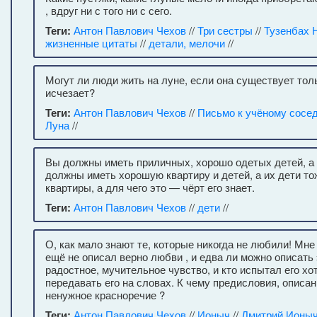
, вдруг ни с того ни с сего.
Теги:
Антон Павлович Чехов
//
Три сестры
//
Тузенбах 
жизненные цитаты
//
детали, мелочи
//
Могут ли люди жить на луне, если она существует тол
исчезает?
Теги:
Антон Павлович Чехов
//
Письмо к учёному сосе
Луна
//
Вы должны иметь приличных, хорошо одетых детей, а
должны иметь хорошую квартиру и детей, а их дети то
квартиры, а для чего это — чёрт его знает.
Теги:
Антон Павлович Чехов
//
дети
//
О, как мало знают те, которые никогда не любили! Мне
ещё не описал верно любви , и едва ли можно описать 
радостное, мучительное чувство, и кто испытал его хот
передавать его на словах. К чему предисловия, описа
ненужное красноречие ?
Теги:
Антон Павлович Чехов
//
Ионыч
//
Дмитрий Ионыч