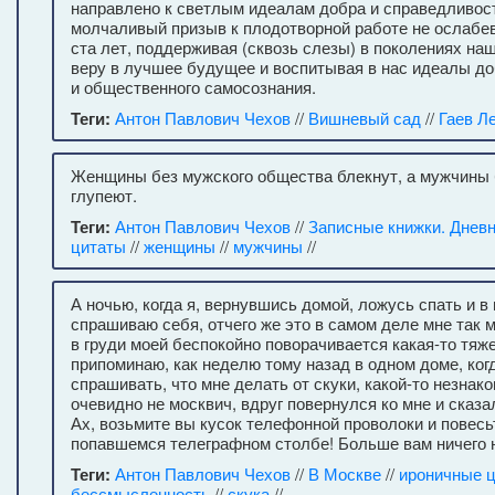
направлено к светлым идеалам добра и справедливост
молчаливый призыв к плодотворной работе не ослабев
ста лет, поддерживая (сквозь слезы) в поколениях на
веру в лучшее будущее и воспитывая в нас идеалы д
и общественного самосознания.
Теги:
Антон Павлович Чехов
//
Вишневый сад
//
Гаев Л
Женщины без мужского общества блекнут, а мужчины 
глупеют.
Теги:
Антон Павлович Чехов
//
Записные книжки. Днев
цитаты
//
женщины
//
мужчины
//
А ночью, когда я, вернувшись домой, ложусь спать и в
спрашиваю себя, отчего же это в самом деле мне так 
в груди моей беспокойно поворачивается какая-то тяже
припоминаю, как неделю тому назад в одном доме, когд
спрашивать, что мне делать от скуки, какой-то незнак
очевидно не москвич, вдруг повернулся ко мне и сказ
Ах, возьмите вы кусок телефонной проволоки и повесь
попавшемся телеграфном столбе! Больше вам ничего н
Теги:
Антон Павлович Чехов
//
В Москве
//
ироничные 
бессмысленность
//
скука
//