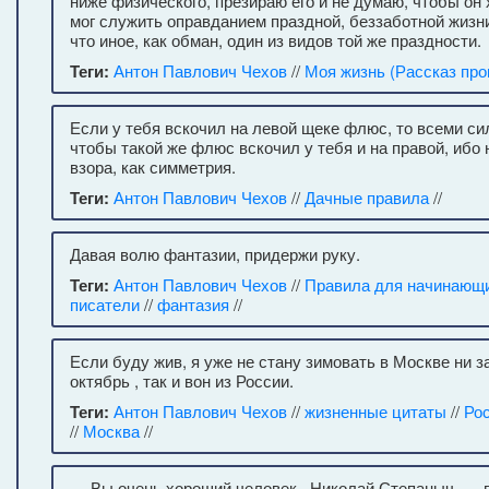
ниже физического, презираю его и не думаю, чтобы он 
мог служить оправданием праздной, беззаботной жизни 
что иное, как обман, один из видов той же праздности.
Теги:
Антон Павлович Чехов
//
Моя жизнь (Рассказ про
Если у тебя вскочил на левой щеке флюс, то всеми си
чтобы такой же флюс вскочил у тебя и на правой, ибо 
взора, как симметрия.
Теги:
Антон Павлович Чехов
//
Дачные правила
//
Давая волю фантазии, придержи руку.
Теги:
Антон Павлович Чехов
//
Правила для начинающи
писатели
//
фантазия
//
Если буду жив, я уже не стану зимовать в Москве ни за
октябрь , так и вон из России.
Теги:
Антон Павлович Чехов
//
жизненные цитаты
//
Ро
//
Москва
//
— Вы очень хороший человек , Николай Степаныч, — г