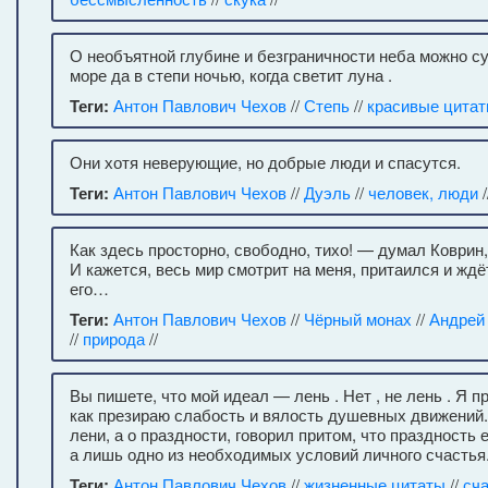
О необъятной глубине и безграничности неба можно су
море да в степи ночью, когда светит луна .
Теги:
Антон Павлович Чехов
//
Степь
//
красивые цита
Они хотя неверующие, но добрые люди и спасутся.
Теги:
Антон Павлович Чехов
//
Дуэль
//
человек, люди
/
Как здесь просторно, свободно, тихо! — думал Коврин,
И кажется, весь мир смотрит на меня, притаился и ждё
его…
Теги:
Антон Павлович Чехов
//
Чёрный монах
//
Андрей
//
природа
//
Вы пишете, что мой идеал — лень . Нет , не лень . Я п
как презираю слабость и вялость душевных движений.
лени, а о праздности, говорил притом, что праздность 
а лишь одно из необходимых условий личного счастья
Теги:
Антон Павлович Чехов
//
жизненные цитаты
//
сч