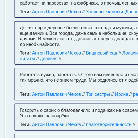
работает на паровозах, на фабриках, в промышленных
Теги:
Антон Павлович Чехов
//
Записные книжки. Днев
До сих пор в деревне были только господа и мужики, а
еще дачники. Все города, даже самые небольшие, окр
дачами. И можно сказать, дачник лет через двадцать 
до необычайности.
Теги:
Антон Павлович Чехов
//
Вишневый сад
//
Лопахи
цитаты
//
деревня
//
Работать нужно, работать. Оттого нам невесело и смо
так мрачно, что не знаем труда. Мы родились от люде
...
Теги:
Антон Павлович Чехов
//
Три сестры
//
Ирина
//
ра
Говорить о своих о благодеяниях и подачках не совсем
Это похоже на попрёки.
Теги:
Антон Павлович Чехов
//
благотворительность
//