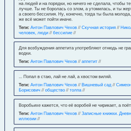
на людей и на порядки, но ничего не сделала, чтобы те
лучше. Ты не боролась со злом, а утомилась, и ты жер
а своего бессилия. Ну, конечно, тогда ты была молода
же всё может пойти иначе.
Теги:
Антон Павлович Чехов
//
Скучная история
//
Нико
человек, люди
//
бессилие
//
Для возбуждения аппетита употребляют отнюдь не гра
водки.
Теги:
Антон Павлович Чехов
//
аппетит
//
... Попал в стаю, лай не лай, а хвостом виляй.
Теги:
Антон Павлович Чехов
//
Вишневый сад
//
Симеон
Борисович
//
общество
//
толпа
//
Воробьихе кажется, что её воробей не чирикает, а поё
Теги:
Антон Павлович Чехов
//
Записные книжки. Днев
иллюзии
//