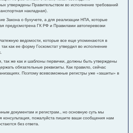
орых утверждены Правительством во исполнение требований
ранспортная накладная).
ние Закона о бухучете, а для реализации НПА, которые
ая предусмотрена ГК РФ и Правилами автоперевозки
латежную ведомости, которые все еще упоминаются в
 так как ее форму Госкомстат утвердил во исполнение
.
я, так же как и шаблоны первички, должны быть утверждены
ержать обязательные реквизиты. Как правило, сейчас
анизациях. Поэтому всевозможные регистры уже «зашиты» в
чным документам и регистрам., но основную суть мы
ая консультация, пожалуйста пишите ваши сообщения нам
стаются без ответа.