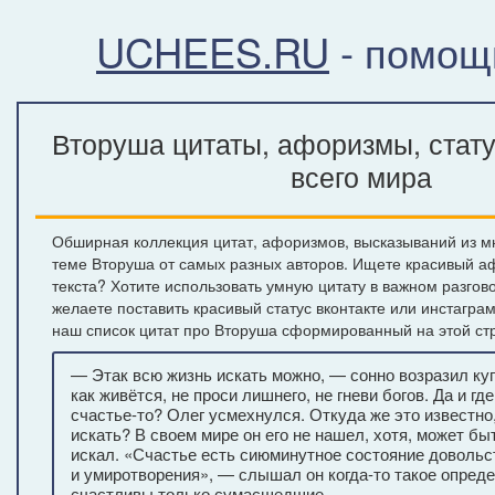
UCHEES.RU
- помощ
Вторуша цитаты, афоризмы, стат
всего мира
Обширная коллекция цитат, афоризмов, высказываний из м
теме Вторуша от самых разных авторов. Ищете красивый а
текста? Хотите использовать умную цитату в важном разгов
желаете поставить красивый статус вконтакте или инстагра
наш список цитат про Вторуша сформированный на этой ст
— Этак всю жизнь искать можно, — сонно возразил ку
как живётся, не проси лишнего, не гневи богов. Да и где
счастье-то? Олег усмехнулся. Откуда же это известно,
искать? В своем мире он его не нашел, хотя, может бы
искал. «Счастье есть сиюминутное состояние довольс
и умиротворения», — слышал он когда-то такое опреде
счастливы только сумасшедшие.